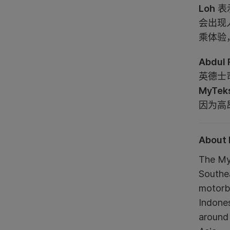
Loh
表
会出现
乘体验
Abdul 
英德士
MyTek
因为高
About 
The MyT
Southea
motorbi
Indones
around 