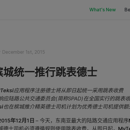
What's New
Be
 December 1st, 2015
槟城统一推行跳表德士
Teksi
应用程序注册德士将从即日起统一采用跳表收费
响应陆路公共交通委员会(简称SPAD)在全国实行的跳表
si
也在槟城推介精英德士司机计划为优秀德士司机提供额
015年12月1日
– 今天，东南亚最大的陆路交通应用程序
城德士司机必须遵循规则使用跳表收费。从即日起，
MyT