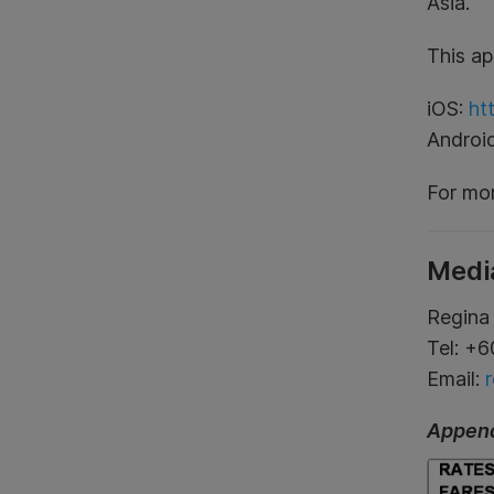
Asia.
This ap
iOS:
ht
Androi
For mor
Medi
Regina
Tel: +
Email:
Append