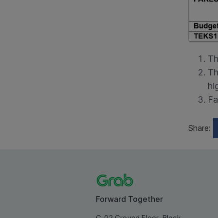
Th
Th
hi
Fa
Share:
Forward Together
G-02 Ground Floor, Block