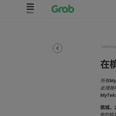
Menu
Tuesday
在
所有
My
此措施
MyTek
槟城，2
册的槟