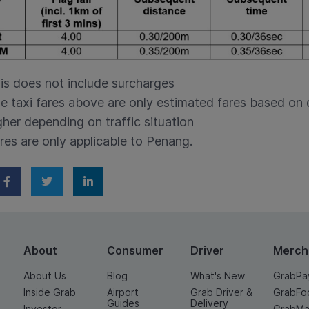
is does not include surcharges
e taxi fares above are only estimated fares based on 
gher depending on traffic situation
res are only applicable to Penang.
About
Consumer
Driver
Merch
About Us
Blog
What's New
GrabPa
Inside Grab
Airport
Grab Driver &
GrabFo
Guides
Delivery
Investor
GrabMa