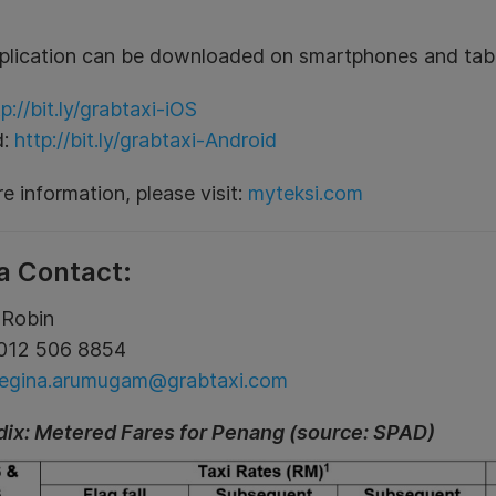
plication can be downloaded on smartphones and tabl
tp://bit.ly/grabtaxi-iOS
d:
http://bit.ly/grabtaxi-Android
e information, please visit:
myteksi.com
a Contact:
 Robin
6012 506 8854
regina.arumugam@grabtaxi.com
ix: Metered Fares for Penang (source: SPAD)