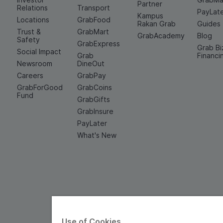
Partner
Relations
Transport
PayLat
Kampus
Locations
GrabFood
Rakan Grab
Guides
Trust &
GrabMart
GrabAcademy
Blog
Safety
GrabExpress
Grab Bi
Social Impact
Grab
Financi
Newsroom
DineOut
Careers
GrabPay
GrabForGood
GrabCoins
Fund
GrabGifts
GrabInsure
PayLater
What's New
Use of Cookies