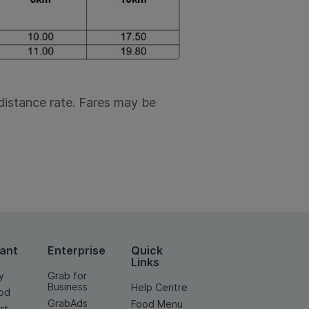
distance rate. Fares may be
ant
Enterprise
Quick
Links
y
Grab for
Business
Help Centre
od
GrabAds
Food Menu
rt