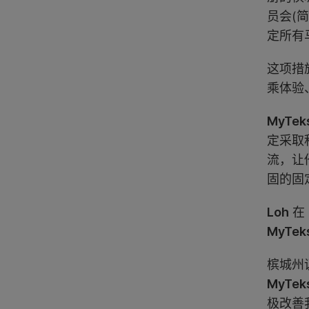
员会(
定所有
这项措
乘体验
MyTek
定采取
流，让
固的固
Loh
在
MyTek
槟城州
MyTek
极改善