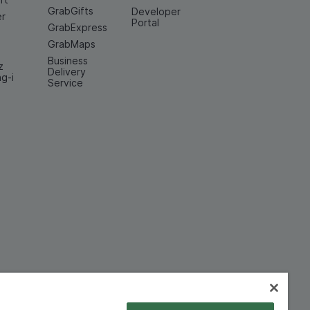
GrabGifts
Developer
er
Portal
GrabExpress
GrabMaps
Business
z
Delivery
ng-i
Service