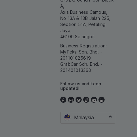
A,
Axis Business Campus,
No 13A & 13B Jalan 225,
Section 51A, Petaling
Jaya,
46100 Selangor.
Business Registration:
MyTeksi Sdn. Bhd. -
201101025619
GrabCar Sdn. Bhd. -
201401013360
Follow us and keep
updated!
Malaysia