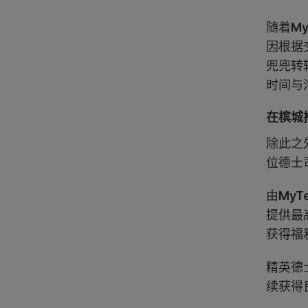
随着
My
因根据
兜兜转
时间与
在槟城推
除此之
位德士
由
MyTe
提供最
获得福
精英德
续获得