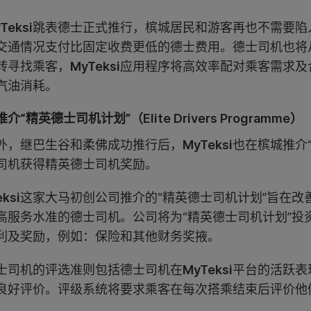
Teksi
跳表德士正式推行，槟城居民和游客再也不需要陷
交通情况支付比固定收费更低的德士费用。德士司机也将
转寻找乘客，
MyTeksi
应用程序将高效率配对乘客需求及
汽油消耗。
介“精英德士司机计划”（Elite Drivers Programme）
外，继巴生谷和柔佛成功推行后，
MyTeksi
也在槟城推介
司机获得精英德士司机奖励。
ksi
这家大马初创公司推介的“精英德士司机计划”旨在改
高服务水准的德士司机。公司将为“精英德士司机计划”投
利及奖励，例如：保险和其他财务奖掖。
士司机的评选准则包括德士司机在
MyTeksi
平台的活跃表
良好评价。评级系统将要求乘客在每次搭乘结束后评价他