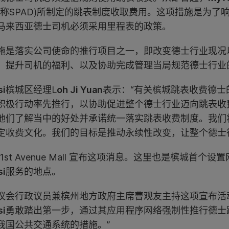
简称SPAD)所制定的跳表制度收取费用。这项措施是为了
马来西亚德士司机必须采用里程表的政策。
施是落实公司使命的推行项目之一，即改变德士行业现况
、提升司机的福利、以及协助完成管理当局规范德士行业
si
槟城区经理L
oh Ji Yuan
表示：“有关槟城跳表收费德士
积极行动率先推行，以协助促进整个德士行业迈向跳表收
他们了解当中的好处并承诺统一落实跳表收费制度。我们
定收费文化。我们的目标是推动永续性改变，让整个德士
 1st Avenue Mall 宣布这项消息。这里也是槟城首
si
服务的地点。
议会行政议员兼槟州地方政府主席曹观友主持这项宣布活
si
勇敢踏出第一步，通过其应用程序网络强制性推行德士
我国公共交通系统的措施。”