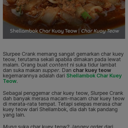
Slurpee Crank memang sangat gemarkan char kuey
teow, terutama sekali apabila dimakan pada lewat
malam. Orang buat
content
ni suka tidur lambat
dan suka makan
supper
. Dan
char kuey teow
kegemarannya adalah dari
Shellambok Char Kuey
Teow
.
Sebagai penggemar char kuey teow, Slurpee Crank
dah banyak merasa macam-macam char kuey teow
di merata-rata tempat. Tetapi selepas merasa char
kuey teow dari Shellambok, dia dah tak pandang
yang lain.
Mung
suka char kuey teow?
Jangey
order dari