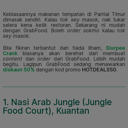
Kebiasaannya makanan tempatan di Pantai Timur
dimasak sendiri. Kalau
tok sey masok
, nak tukar
selera kena
kelik
restoran. Sekarang ni mudah
dengan GrabFood. Boleh
order sokmo
kalau
tok
sey masok
.
Bila fikiran terbantut dan tiada ilham,
Slurpee
Crank
biasanya akan berehat dari membuat
content
dan
order
dari GrabFood. Lebih mudah
begitu. Lagipun GrabFood sedang menawarkan
diskaun 50%
dengan kod promo
HOTDEALS50
.
1. Nasi Arab Jungle (Jungle
Food Court), Kuantan