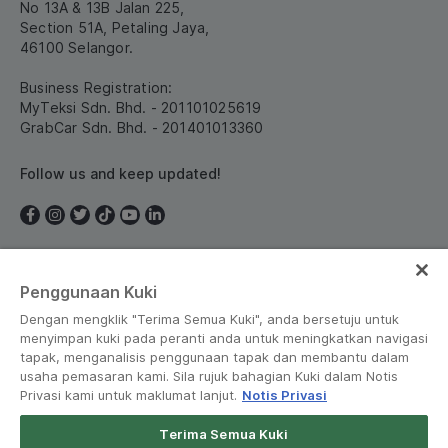
No 13A & 13B Jalan 225,
Section 51A, Petaling Jaya,
46100 Selangor.
Business Registration:
MyTeksi Sdn. Bhd. - 201101025619
GrabCar Sdn. Bhd. - 201401013360
Follow us and keep updated!
Penggunaan Kuki
Malaysia
Dengan mengklik "Terima Semua Kuki", anda bersetuju untuk
menyimpan kuki pada peranti anda untuk meningkatkan navigasi
tapak, menganalisis penggunaan tapak dan membantu dalam
usaha pemasaran kami. Sila rujuk bahagian Kuki dalam Notis
Privasi kami untuk maklumat lanjut.
Notis Privasi
Terms and Policies
•
Privacy Notice
Terima Semua Kuki