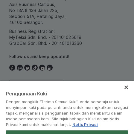
Axis Business Campus,
No 13A & 13B Jalan 225,
Section 51A, Petaling Jaya,
46100 Selangor.
Business Registration:
MyTeksi Sdn. Bhd. - 201101025619
GrabCar Sdn. Bhd. - 201401013360
Follow us and keep updated!
Malaysia
Penggunaan Kuki
Dengan mengklik "Terima Semua Kuki", anda bersetuju untuk
menyimpan kuki pada peranti anda untuk meningkatkan navigasi
tapak, menganalisis penggunaan tapak dan membantu dalam
usaha pemasaran kami. Sila rujuk bahagian Kuki dalam Notis
Privasi kami untuk maklumat lanjut.
Notis Privasi
Terms and Policies
•
Privacy Notice