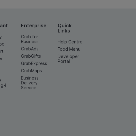
ant
Enterprise
Quick
Links
y
Grab for
Business
Help Centre
od
GrabAds
Food Menu
rt
GrabGifts
Developer
er
Portal
GrabExpress
GrabMaps
Business
z
Delivery
ng-i
Service