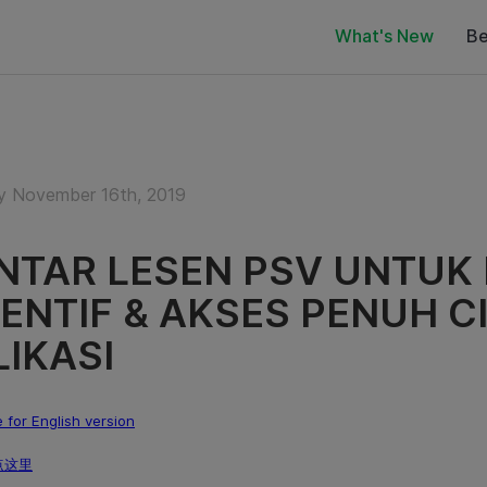
What's New
Be
y November 16th, 2019
NTAR LESEN PSV UNTUK
ENTIF & AKSES PENUH CI
LIKASI
e for English version
点这里