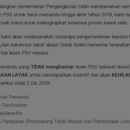
ngkan Kementerian Pengangkutan telah membenarkan semua
ian PSV untuk terus memandu hingga akhir tahun 2019, kami i
anyak masa untuk melengkapkan kesemua proses kawal selia.
u, kami akan melaksanakan beberapa pengemaskinian kepada
,
dan bukannya sekat akaun (tidak boleh menerima tempaha
tar lesen PSV mereka.
pemandu yang
TIDAK menghantar
lesen PSV selewat-lewa
AKAN LAYAK
untuk mendapatkan insentif dan akan
KEHILA
 berikut mulai 2 Dis 2019:
lihan Pemandu
 Destination
abBenefits
j Pampasan (Penumpang Tidak Muncul dan Pembatalan Lew