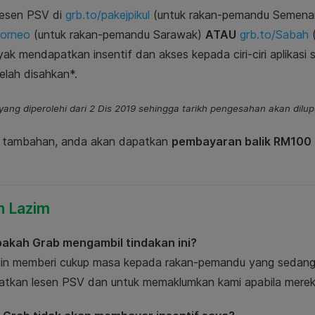
lesen PSV di
grb.to/pakejpikul
(untuk rakan-pemandu Semena
borneo
(untuk rakan-pemandu Sarawak)
ATAU
grb.to/Sabah
yak mendapatkan insentif dan akses kepada ciri-ciri aplikas
elah disahkan*.
 yang diperolehi dari 2 Dis 2019 sehingga tarikh pengesahan akan dilu
 tambahan, anda akan dapatkan
pembayaran balik RM100 
n Lazim
akah Grab mengambil tindakan ini?
gin memberi cukup masa kepada rakan-pemandu yang sedang
tkan lesen PSV dan untuk memaklumkan kami apabila merek