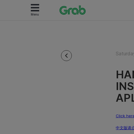
Menu
Saturda
HA
INS
AP
Click her
中文版请