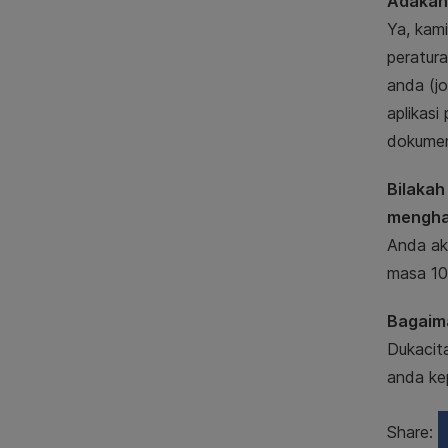
Adakah 
Ya, kam
peratur
anda (j
aplikas
dokumen 
Bilakah
mengha
Anda ak
masa 10
Bagaima
Dukacit
anda ke
Share: