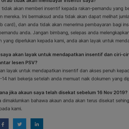
Grab tidak akan membayar insentif saya?
i tidak akan memberi insentif kepada rakan-pemandu yang b
an mereka. Ini bermaksud anda tidak akan dapat melihat juml
ob card), dan anda tidak akan menerima pembayaran bagi inse
i pemandu anda. Jangan bimbang, selepas anda melengkapka
yang diperlukan kepada kami, anda akan layak untuk mendapa
 saya akan layak untuk mendapatkan insentif dan ciri-ciri
ntar lesen PSV?
an layak untuk mendapatkan insentif dan akses penuh kepada 
-14 hari bekerja setelah anda memuat naik dokumen yang dip
na jika akaun saya telah disekat sebelum 16 Nov 2019?
a dimaklumkan bahawa akaun anda akan terus disekat sehin
pada kami.