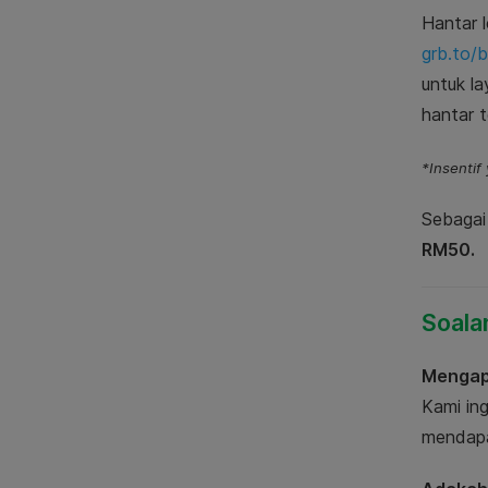
Hantar 
grb.to/
untuk la
hantar t
*Insentif
Sebagai
RM50.
Soala
Mengap
Kami in
mendapa