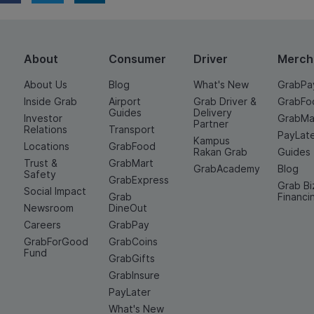
About
Consumer
Driver
Merch
About Us
Blog
What's New
GrabPa
Inside Grab
Airport
Grab Driver &
GrabFo
Guides
Delivery
Investor
GrabMa
Partner
Relations
Transport
PayLat
Kampus
Locations
GrabFood
Rakan Grab
Guides
Trust &
GrabMart
GrabAcademy
Blog
Safety
GrabExpress
Grab Bi
Social Impact
Grab
Financi
Newsroom
DineOut
Careers
GrabPay
GrabForGood
GrabCoins
Fund
GrabGifts
GrabInsure
PayLater
What's New