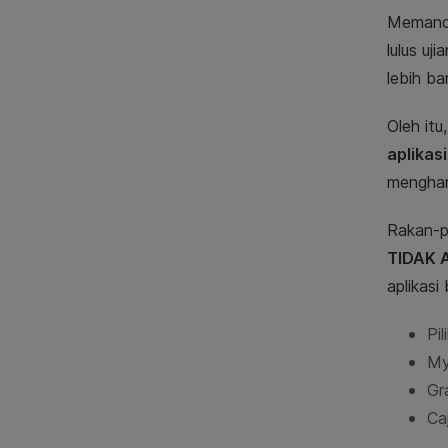
Memanda
lulus uj
lebih b
Oleh it
aplikasi
menghan
Rakan-
TIDAK 
aplikasi
Pi
My
Gr
Ca