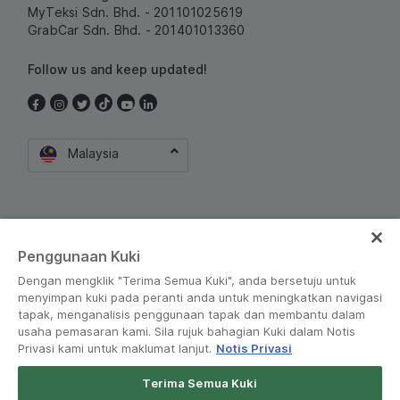
MyTeksi Sdn. Bhd. - 201101025619
GrabCar Sdn. Bhd. - 201401013360
Follow us and keep updated!
Malaysia
Penggunaan Kuki
Dengan mengklik "Terima Semua Kuki", anda bersetuju untuk
Terms and Policies
•
Privacy Notice
menyimpan kuki pada peranti anda untuk meningkatkan navigasi
tapak, menganalisis penggunaan tapak dan membantu dalam
usaha pemasaran kami. Sila rujuk bahagian Kuki dalam Notis
© Grab 2010 - 2026
Privasi kami untuk maklumat lanjut.
Notis Privasi
Terima Semua Kuki