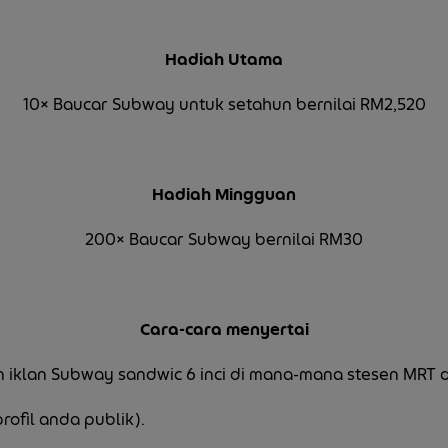
Hadiah Utama
10× Baucar Subway untuk setahun bernilai RM2,520
Hadiah Mingguan
200× Baucar Subway bernilai RM30
Cara-cara menyertai
 iklan Subway sandwic 6 inci di mana-mana stesen MRT d
ofil anda publik).