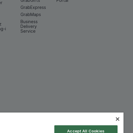
GrabGifts
Portal
er
GrabExpress
GrabMaps
Business
z
Delivery
ng-i
Service
Accept All Cookies