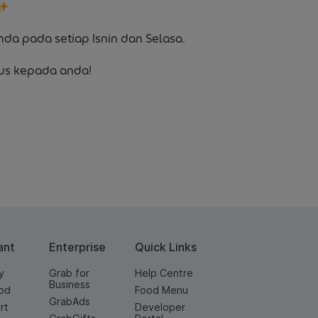
nda pada setiap Isnin dan Selasa.
rus kepada anda!
ant
Enterprise
Quick Links
y
Grab for
Help Centre
Business
od
Food Menu
GrabAds
rt
Developer