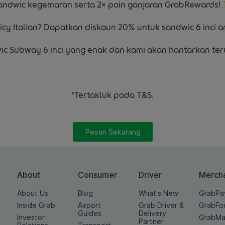
andwic kegemaran serta 2× poin ganjaran GrabRewards!
icy Italian? Dapatkan diskaun 20% untuk sandwic 6 inci a
ic Subway 6 inci yang enak dan kami akan hantarkan te
*Tertakluk pada T&S.
Pesan Sekarang
About
Consumer
Driver
Merch
About Us
Blog
What's New
GrabPa
Inside Grab
Airport
Grab Driver &
GrabFo
Guides
Delivery
Investor
GrabMa
Partner