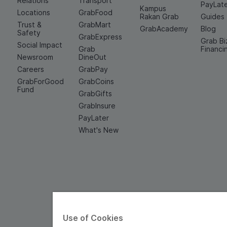
Relations
Transport
PayLat
Kampus
Locations
GrabFood
Rakan Grab
Guides
Trust &
GrabMart
GrabAcademy
Blog
Safety
GrabExpress
Grab Bi
Social Impact
Grab
Financi
Newsroom
DineOut
Careers
GrabPay
GrabForGood
GrabCoins
Fund
GrabGifts
GrabInsure
PayLater
What's New
Use of Cookies