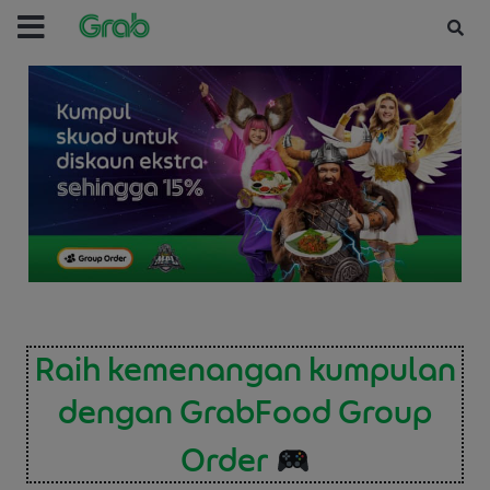
Raih kemenangan kumpulan
dengan GrabFood Group
Order