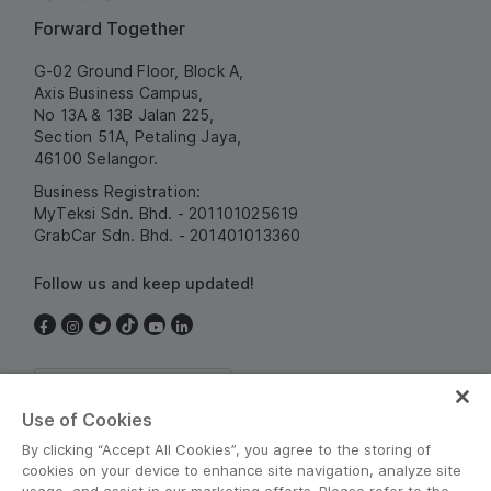
Forward Together
G-02 Ground Floor, Block A,
Axis Business Campus,
No 13A & 13B Jalan 225,
Section 51A, Petaling Jaya,
46100 Selangor.
Business Registration:
MyTeksi Sdn. Bhd. - 201101025619
GrabCar Sdn. Bhd. - 201401013360
Follow us and keep updated!
Malaysia
Use of Cookies
By clicking “Accept All Cookies”, you agree to the storing of
cookies on your device to enhance site navigation, analyze site