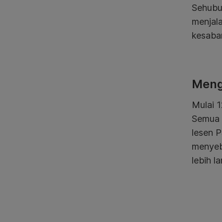
Sehubu
menjala
kesabar
Meng
Mulai 1
Semua 
lesen P
menyeb
lebih l