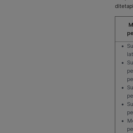
ditetap
M
p
Su
la
Su
pe
p
Su
pe
Su
pe
Me
pe