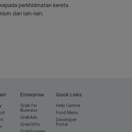
 kepada perkhidmatan kereta
ium dan lain-lain.
ant
Enterprise
Quick Links
y
Grab for
Help Centre
Business
od
Food Menu
GrabAds
rt
Developer
GrabGifts
Portal
er
GrabExpress