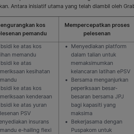
kan. Antara inisiatif utama yang telah diambil oleh Gra
engurangkan kos
Mempercepatkan proses
elesenan pemandu
pelesenan
bsidi ke atas kos
Menyediakan platform
tihan memandu
dalam talian untuk
bsidi ke atas
memaksimumkan
meriksaan kesihatan
kelancaran latihan ePSV
emandu
Bersama menganjurkan
bsidi ke atas kos
peperiksaan besar-
meriksaan kenderaan
besaran bersama JPJ
bsidi ke atas yuran
bagi kapasiti yang
lesenan PSV
maksima
nyediakan insurans
Bekerjasama dengan
mandu e-hailing flexi
Puspakom untuk