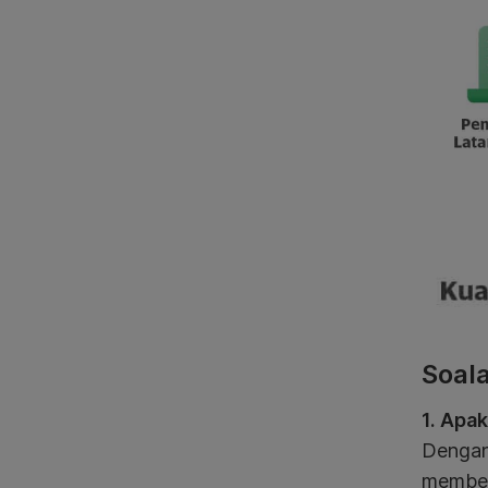
Soal
1. Apa
Dengan
member