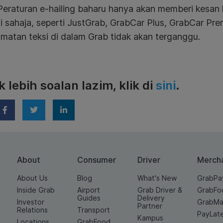
 Peraturan e-hailing baharu hanya akan memberi kesan
i sahaja, seperti JustGrab, GrabCar Plus, GrabCar Prem
matan teksi di dalam Grab tidak akan terganggu.
 lebih soalan lazim, klik di
sini
.
About
Consumer
Driver
Merch
About Us
Blog
What's New
GrabPa
Inside Grab
Airport
Grab Driver &
GrabFo
Guides
Delivery
Investor
GrabMa
Partner
Relations
Transport
PayLat
Kampus
Locations
GrabFood