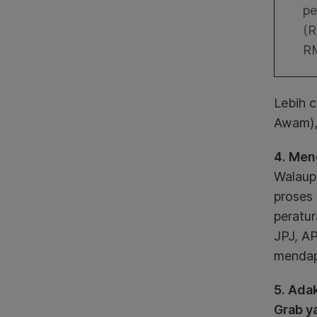
pe
(R
RM
Lebih 
Awam), 
4. Men
Walaup
proses
peratu
JPJ, A
mendap
5. Ada
Grab y