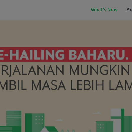
What's New
Be