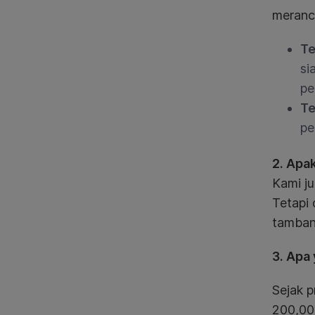
meranc
Te
si
pe
Te
pe
2. Apa
Kami j
Tetapi
tamban
3. Apa
Sejak p
200,00