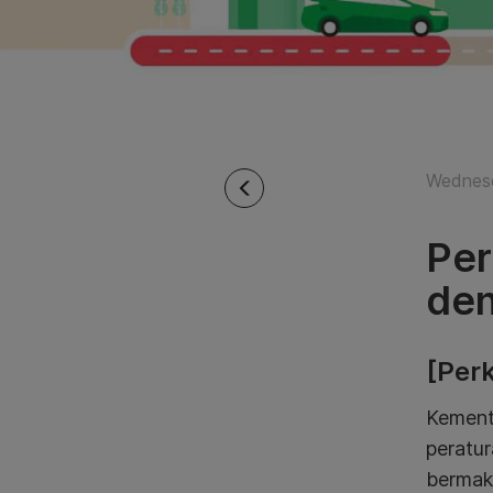
Wednesd
Per
den
[Perk
Kement
peratur
bermak