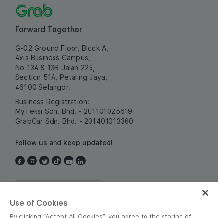
Forward Together
G-02 Ground Floor, Block A,
Axis Business Campus,
No 13A & 13B Jalan 225,
Section 51A, Petaling Jaya,
46100 Selangor.
Business Registration:
MyTeksi Sdn. Bhd. - 201101025619
GrabCar Sdn. Bhd. - 201401013360
Follow us and keep updated!
Malaysia
Use of Cookies
By clicking “Accept All Cookies”, you agree to the storing of