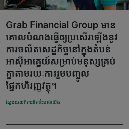
Grab Financial Group មាន
គោលបំណងធ្វើឲ្យប្រសើរឡើងនូវ
ការចល័តសេដ្ឋកិច្ចនៅក្នុងតំបន់
អាស៊ីអាគ្នេយ៍សម្រាប់មនុស្សគ្រប់
គ្នាតាមរយៈការរួមបញ្ចូល
ផ្នែកហិរញ្ញវត្ថុ។
ស្វែងយល់ពីការខិតខំរបស់យើង