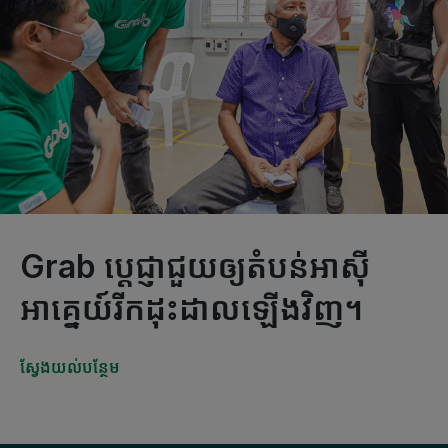
Grab ប្តេជ្ញាជួយឲ្យតំបន់អាស៊ី
អាគ្នេយ៍រីកដុះដាលឡើងវិញ។
ស្វែង​យល់​បន្ថែម