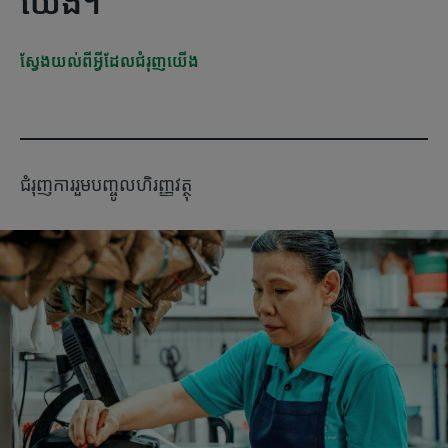
យើង។
ស្វែងយល់ពីអ្វីដែលជំរុញយើង
ជំរុញការរួមបញ្ចូលហិរញ្ញវត្ថុ