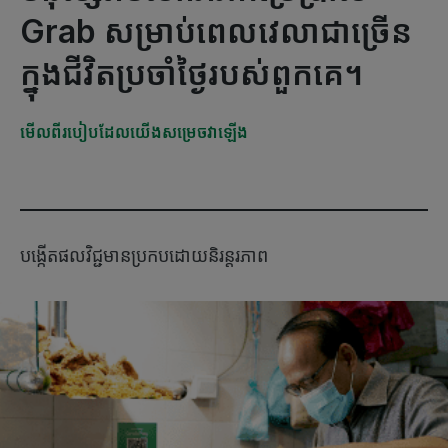
Grab សម្រាប់ពេលវេលាជាច្រើន
ក្នុងជីវិតប្រចាំថ្ងៃរបស់ពួកគេ។
មើលពីរបៀបដែលយើងសម្រេចវាឡើង
បង្កើតផលវិជ្ជមានប្រកបដោយនិរន្តរភាព