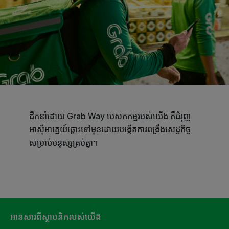
ដឹកនាំដោយ Grab Way បេសកកម្មរបស់យើង គឺជំរុញ
អាស៊ីអាគ្នេយ៍ឆ្ពោះទៅមុខដោយបង្កើតការពង្រឹងសេដ្ឋកិច្ច
សម្រាប់មនុស្សគ្រប់គ្នា។
អានសារពីស្ថាបនិករបស់យើង