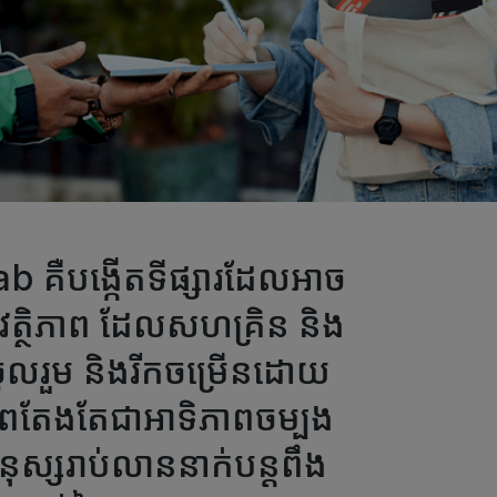
ab គឺបង្កើតទីផ្សារដែលអាច
ុវត្ថិភាព ដែលសហគ្រិន និង
ចចូលរួម និងរីកចម្រើនដោយ
ថិភាពតែងតែជាអាទិភាពចម្បង
ុស្សរាប់លាននាក់បន្តពឹង