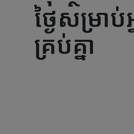
ថ្ងៃសម្រាប់អ
គ្រប់គ្នា