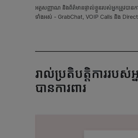
អត្តសញ្ញាណ និងព័ត៌មានផ្ទាល់ខ្លួនរបស់អ្នកត្រូវបា
ទាំងអស់ - GrabChat, VOIP Calls និង Direct
រាល់ប្រតិបត្តិការរបស់អ្
បានការពារ