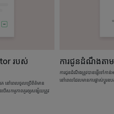
ctor របស់
ការជូនដំណឹងតាមអ
ការជូនដំណឹងត្រូវបានផ្ញើទៅកាន
នៅពេលដែលមានការផ្លាស់ប្តូរឧបក
ពួកគេ នៅពេលចូលប្រើព័ត៌មាន
បើសកម្មភាពគួរឲ្យសង្ស័យត្រូវ