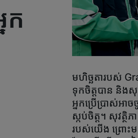
្នក
មហិច្ឆតារបស់ Gr
ទុកចិត្តបាន និងស
អ្នកប្រើប្រាស់អា
ស្កប់ចិត្ត។ សុវត្
របស់យើង ព្រោះមន