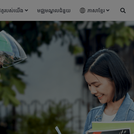
ដៃគូរបស់យើង
មជ្ឈមណ្ឌលជំនួយ
ភាសាខ្មែរ