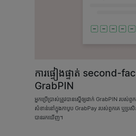
ការផ្ទៀងផ្ទាត់ second-fa
GrabPIN
អ្នកប្រើប្រាស់ត្រូវបានស្នើឲ្យដាក់ GrabPIN របស់
សំខាន់នៅក្នុងកាបូប GrabPay របស់ពួកគេ ឬប្រសិន
បានរកឃើញ។