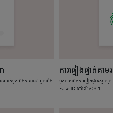
on
ការផ្ទៀងផ្ទាត់តាម
្រូវបានលាក់ទុក និងការពារជាមួយនឹង
អ្នកអាចបើកការផ្ទៀងផ្ទាត់ស្នាម
Face ID នៅលើ iOS ។