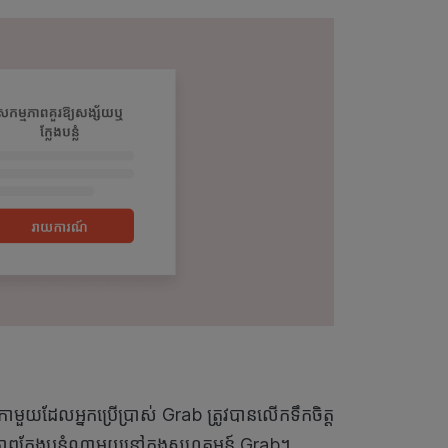
ិកាមួយដែលអ្នកប្រើប្រាស់ Grab ត្រូវបានលើកទឹកចិត្ត
ភាពក្លែងបន្លំណាមួយនៅក្នុងសហគមន៍ Grab។