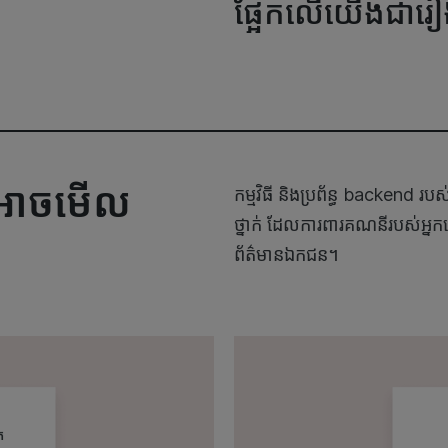
ផ្អែកលើយើងជារៀង
ណាអាចមើល
កម្មវិធី និងប្រព័ន្ធ backend រប
ថ្នាក់ ដែលការពារគណនីរបស់អ្នកប្រើ
ក
ព័ត៌មានឯកជន។