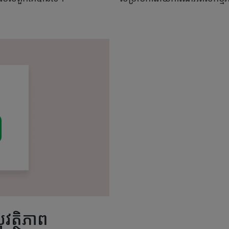
ត្ថិភាព