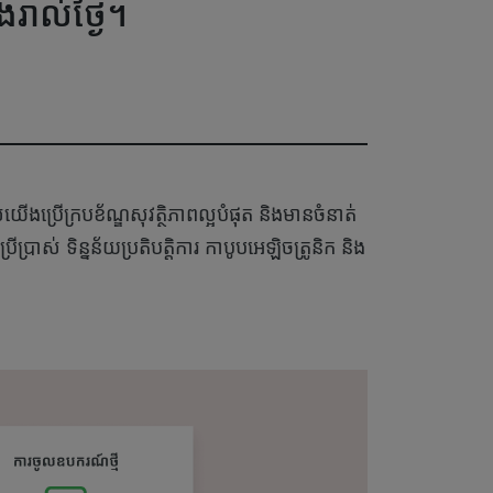
រាល់ថ្ងៃ។
ស់យើងប្រើក្របខ័ណ្ឌសុវត្ថិភាពល្អបំផុត និងមានចំនាត់
ប្រាស់ ទិន្នន័យប្រតិបត្តិការ កាបូបអេឡិចត្រូនិក និង