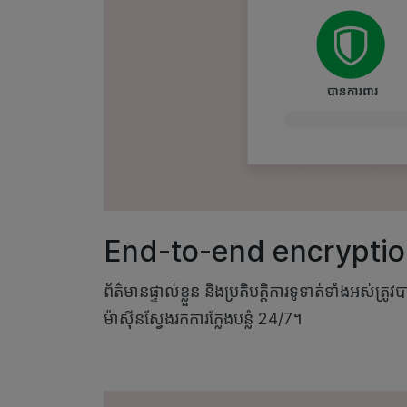
End-to-end encrypti
ព័ត៌មានផ្ទាល់ខ្លួន និងប្រតិបត្តិការទូទាត់ទាំងអស់ត
ម៉ាស៊ីនស្វែងរកការក្លែងបន្លំ 24/7។