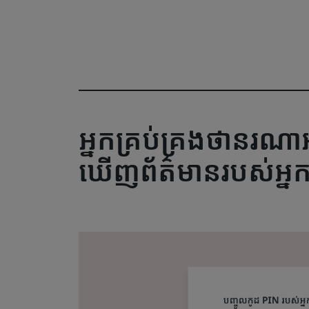
អ្នកគ្រប់គ្រងថានរ
ឃើញព័ត៌មានរបស់អ្ន