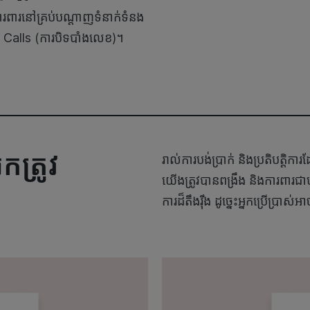
នការពារនៅគ្រប់បណ្តាញទំនាក់ទំនង
 Calls (ការបិទបាំងលេខ)។
នកត្រូវ
រាល់ការបង់ប្រាក់ និងប្រតិបត្តិកា
យើងត្រូវបានពង្រឹង និងការពារជាប
ការដ៏តឹងរ៉ឹង ដូច្នេះអ្នកប្រើប្រាស់