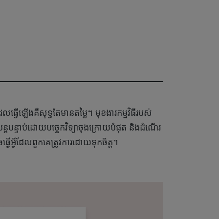
រដែលធ្វើឡើងគឺសុទ្ធតែមានតម្លៃ។ មុខងារកម្មវិធីរបស់
ន្តបន្ទាប់ដោយបច្ចេកវិទ្យាចុងក្រោយបំផុត និងដំណើរ
អាចធ្វើអ្វីដែលពួកគេត្រូវការដោយទុកចិត្ត។