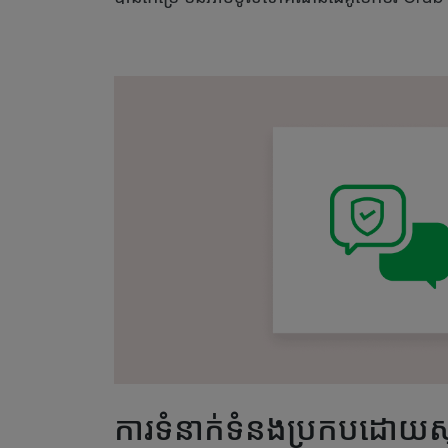
ការទំនាក់ទំនងប្រកបដោយសុវ