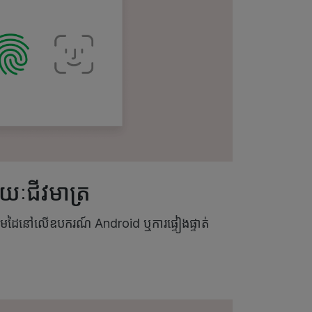
រយៈជីវមាត្រ
ម្រាមដៃនៅលើឧបករណ៍ Android ឬការផ្ទៀងផ្ទាត់