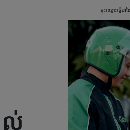
ចុះឈ្មោះធ្វើជា
ាល់