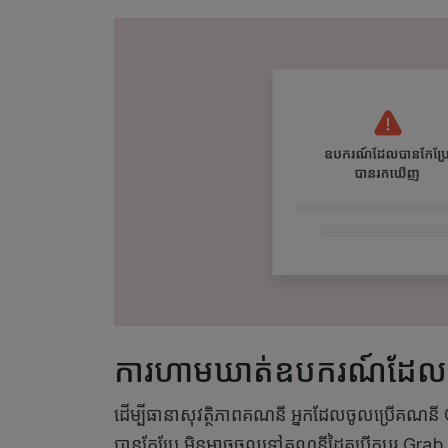
ការហាមឃាត់ឧបករណ៍ដែលប
ដើម្បីធានាសុវត្ថិភាពគណនី អ្នកដែលចូលប្រើគ
បានកែប្រែ មិនអាចចូលទៅគណនីដៃគូបើកបរ Grab