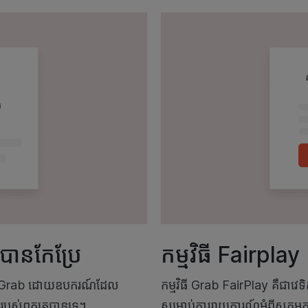
ានកែប្រែ
កម្មវិធី Fairplay
ណនី Grab ដោយឧបករណ៍ដែល
កម្មវិធី Grab FairPlay គឺជាវេទ
 របស់ពួកគេបានទេ។
សម្រាប់ការរាយការណ៍អំពីសកម្ម