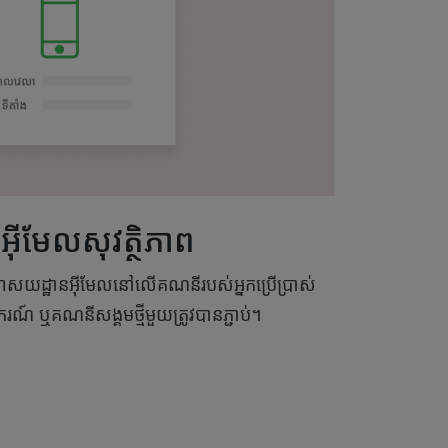
៊ីមែលសុវត្ថិភាព
់អាសយដ្ឋានអ៊ីមែលនៅលើគណនីរបស់អ្នកប្រើប្រាស់
រណ៍ ឬគណនីសង្គមថ្មីមួយត្រូវបានភ្ជាប់។