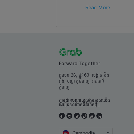
Read More
Forward Together
ផ្ទលេខ 28, ផ្លូវ 63, សង្កាត់ បឹង
រាំង, ខណ្ឌ ដូនពេញ, រាជធានី
ភ្នំពេញ
តាមដានបណ្តាយសង្គមរបស់យើង
ដើម្បីទទួលបានព័ត៌មានថ្មីៗ
Cambodia