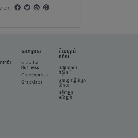
e on:
ម
សហគ្រាស
តំណ​ភ្ជាប់​
រហ័ស
គូអាជីវ
Grab for
Business
មជ្ឈមណ្ឌល
ជំនួយ
GrabExpress
ចុះឈ្មោះធ្វើជាអ្នក
GrabMaps
បើកបរ
វេទិកាអ្នក
អភិវឌ្ឍន៍