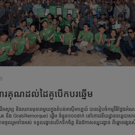
19
ងអំណរគុណដល់​ដៃគូ​បើកបរ​ឆ្នើម
ដ៏​អស្ចារ្យ និង​ឈានមុខ​គេ​មួយ​ក្នុង​តំបន់​អាស៊ីអាគ្នេយ៍ បានរៀបចំ​កម្មវិធី​ថ្លែងអំ
kTuk និង GrabRemorque)​ ឆ្នើម ចំនួន​១០០​នាក់ នៅ​ភោជនីយដ្ឋាន​ទន្លេបាសាក់
ន​ចូលរួម​ទាំងអស់ ទទួល​រង្វាន់​លើកទឹកចិត្ត និង​ឱកាស​ឈ្នះ​រង្វាន់ ពី​ឆ្នោត​ផ្សង