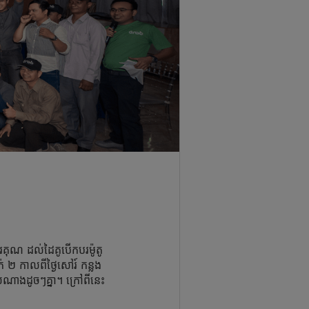
ណរគុណ ដល់​ដៃគូ​បើកបរ​ម៉ូតូ​
 ២ កាលពី​ថ្ងៃ​សៅរ៍ កន្លង
សំណាង​ដូចៗ​គ្នា​។ ក្រៅពីនេះ