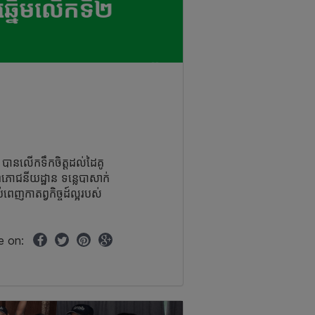
នេយ៍ បានលើក​ទឹក​ចិត្តដល់ដៃគូ
ភោជនីយដ្ឋាន ទន្លេបាសាក់
របំពេញកាតព្វកិច្ចដ៍ល្អរបស់
e on: