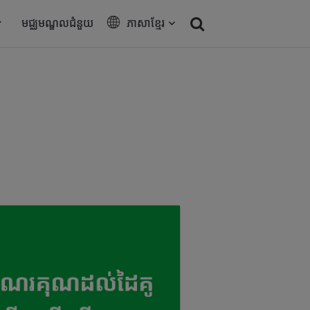
មជ្ឈមណ្ឌលជំនួយ
ភាសាខ្មែរ