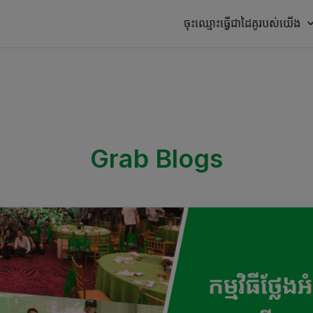
ចុះឈ្មោះធ្វើជាដៃគូរបស់យើង
Grab Blogs