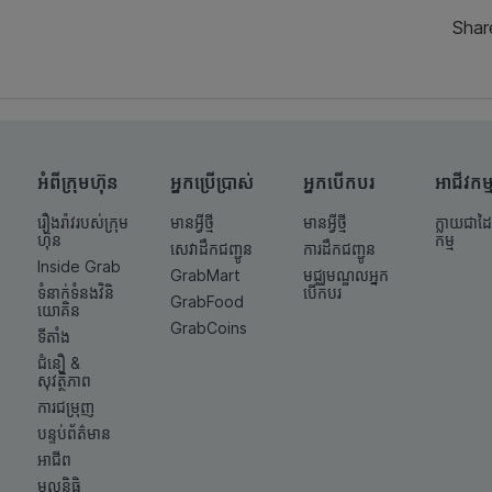
Shar
អំពីក្រុមហ៊ុន
អ្នកប្រើប្រាស់
អ្នកបើកបរ
អាជីវកម្
រឿងរ៉ាវរបស់ក្រុម
មានអ្វីថ្មី
មានអ្វីថ្មី
ក្លាយជាដៃ
ហ៊ុន
កម្ម
សេវាដឹកជញ្ជូន
ការដឹកជញ្ជូន
Inside Grab
GrabMart
មជ្ឈមណ្ឌលអ្នក
ទំនាក់ទំនង​វិនិ
បើកបរ
GrabFood
យោគិន
GrabCoins
ទីតាំង
ជំនឿ &
សុវត្ថិភាព
ការជម្រុញ
បន្ទប់ព័ត៌មាន
អាជីព
មូលនិធិ