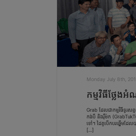
Monday July 8th, 20
​កម្មវិធី​ថ្លែ
Grab ដែលជា​កម្មវិធី​ទូរ​សព្ទ​
កង់​បី និង​រ៉ឺម៉ក (GrabTu
ទៅ​។ ដៃគូ​បើកបរ​ឆ្នើម​ដែល​បា
[…]