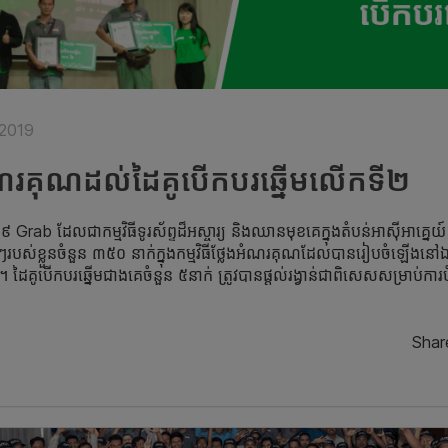
 2019
ែងអំណរគុណដល់​ដៃគូ​បើកបរ​ឆ្នើមលើកទី២
​ Grab ដែល​ជា​កម្ម​វិធី​ទូរ​ស័ព្ទដ៏អស្ចារ្យ ​និងឈាន​មុខ​គេ​​​ក្នុងតំបន់​អាស៊ី​អាគ្
របស់ខ្លួនចំនួន ៣៥០ នាក់ក្នុងកម្មវិធីថ្លែងអំណរគុណដែលបានរៀបចំឡើងនៅឯ
ៃ​គូ​​​​​បើក​​បរឆ្នើមជាង​គេ​ចំនួន ៥នាក់ ត្រូវបានផ្តល់រង្វាន់ជា​ពិសេសសម្រាប់កា
]
Shar