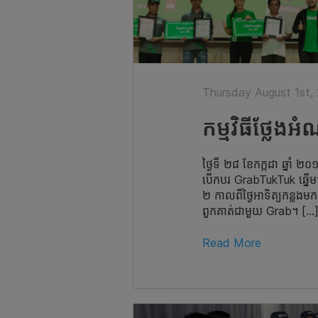
Thursday August 1st,
​កម្មវិធី​ថ្ល
ថ្ងៃទី ២៨ ខែកក្កដា ឆ្នាំ ២០១៩
បើកបរ GrabTukTuk ឆ្នើមៗ
២ កាលពីថ្ងៃអាទិត្យកន្លងមក។ ដ
ពួកគាត់ជាមួយ Grab។ […
Read More