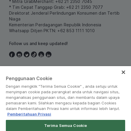
* Mitra GrabMerchant: +62 21 2350 7045
* Tim Cepat Tanggap Grab: +62 21 2350 7077
Direktorat Jenderal Perlindungan Konsumen dan Tertib
Niaga
Kementerian Perdagangan Republik Indonesia
Whatsapp Ditjen PKTN: +62 853 1111 1010
Follow us and keep updated!
Indonesia
Penggunaan Cookie
Dengan mengklik "Terima Semua Cookie" , anda setuju untuk
menyimpan cookie pada perangkat anda untuk navigasi situs,
menganalisas penggunaan situs, dan membantu dalam upaya
pemasaran kami. Silahkan mengacu kepada bagian Cookies
dalam Pemberitahuan Privasi kami untuk informasi lebih lanjut.
Pemberitahuan Privasi
Peraturan dan Kebijakan
•
Pemberitahuan Privasi
Terima Semua Cookie
© Grab 2010 - 2026