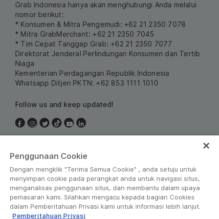
Grab Indonesia hanya akan menghubungi Anda melalui
nomor berikut:
* Konsumen & Mitra Pengemudi: +62 21 2350 7078
* Mitra GrabMerchant: +62 21 2350 7045
* Tim Cepat Tanggap Grab: +62 21 2350 7077
Direktorat Jenderal Perlindungan Konsumen dan Tertib
Niaga
Kementerian Perdagangan Republik Indonesia
Whatsapp Ditjen PKTN: +62 853 1111 1010
Follow us and keep updated!
Indonesia
Penggunaan Cookie
Dengan mengklik "Terima Semua Cookie" , anda setuju untuk
menyimpan cookie pada perangkat anda untuk navigasi situs,
menganalisas penggunaan situs, dan membantu dalam upaya
pemasaran kami. Silahkan mengacu kepada bagian Cookies
dalam Pemberitahuan Privasi kami untuk informasi lebih lanjut.
Pemberitahuan Privasi