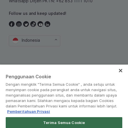
Whatsapp Ditjen PKTN: +62 853 1111 1010
Follow us and keep updated!
Indonesia
Penggunaan Cookie
Dengan mengklik "Terima Semua Cookie" , anda setuju untuk
Peraturan dan Kebijakan
•
Pemberitahuan Privasi
menyimpan cookie pada perangkat anda untuk navigasi situs,
menganalisas penggunaan situs, dan membantu dalam upaya
© Grab 2010 - 2026
pemasaran kami. Silahkan mengacu kepada bagian Cookies
dalam Pemberitahuan Privasi kami untuk informasi lebih lanjut.
Pemberitahuan Privasi
Terima Semua Cookie