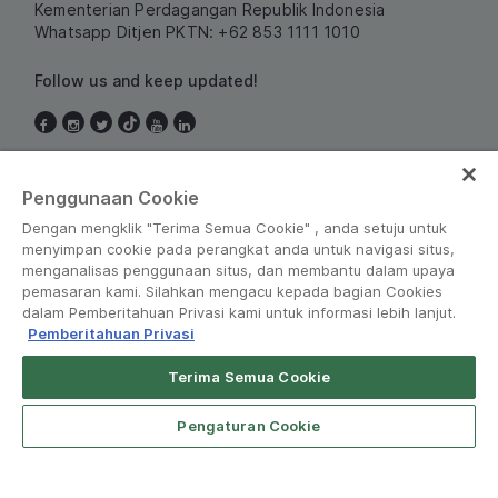
Kementerian Perdagangan Republik Indonesia
Whatsapp Ditjen PKTN: +62 853 1111 1010
Follow us and keep updated!
Indonesia
Penggunaan Cookie
Dengan mengklik "Terima Semua Cookie" , anda setuju untuk
menyimpan cookie pada perangkat anda untuk navigasi situs,
menganalisas penggunaan situs, dan membantu dalam upaya
pemasaran kami. Silahkan mengacu kepada bagian Cookies
dalam Pemberitahuan Privasi kami untuk informasi lebih lanjut.
Pemberitahuan Privasi
Peraturan dan Kebijakan
•
Pemberitahuan Privasi
Terima Semua Cookie
© Grab 2010 - 2026
Pengaturan Cookie