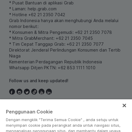
* Pusat Bantuan di aplikasi Grab
* Laman:
help.grab.com
* Hotline +62 21 2350 7042
Grab Indonesia hanya akan menghubungi Anda melalui
nomor berikut:
* Konsumen & Mitra Pengemudi: +62 21 2350 7078
* Mitra GrabMerchant: +62 21 2350 7045
* Tim Cepat Tanggap Grab: +62 21 2350 7077
Direktorat Jenderal Perlindungan Konsumen dan Tertib
Niaga
Kementerian Perdagangan Republik Indonesia
Whatsapp Ditjen PKTN: +62 853 1111 1010
Follow us and keep updated!
Indonesia
Penggunaan Cookie
Dengan mengklik "Terima Semua Cookie" , anda setuju untuk
menyimpan cookie pada perangkat anda untuk navigasi situs,
menganalisas penggunaan situs, dan membantu dalam upaya