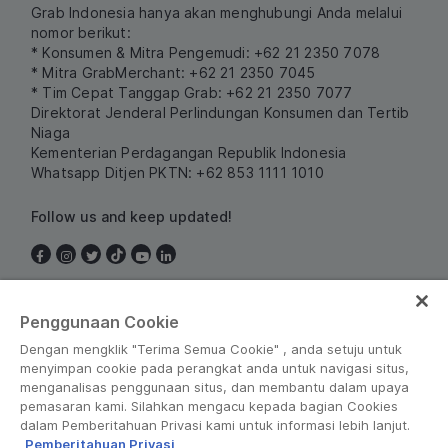
Grab Indonesia hanya akan menghubungi Anda melalui
nomor berikut:
* Konsumen & Mitra Pengemudi: +62 21 2350 7078
* Mitra GrabMerchant: +62 21 2350 7045
* Tim Cepat Tanggap Grab: +62 21 2350 7077
Direktorat Jenderal Perlindungan Konsumen dan Tertib
Niaga
Kementerian Perdagangan Republik Indonesia
Whatsapp Ditjen PKTN: +62 853 1111 1010
Follow us and keep updated!
Indonesia
Penggunaan Cookie
Dengan mengklik "Terima Semua Cookie" , anda setuju untuk
menyimpan cookie pada perangkat anda untuk navigasi situs,
menganalisas penggunaan situs, dan membantu dalam upaya
pemasaran kami. Silahkan mengacu kepada bagian Cookies
dalam Pemberitahuan Privasi kami untuk informasi lebih lanjut.
Pemberitahuan Privasi