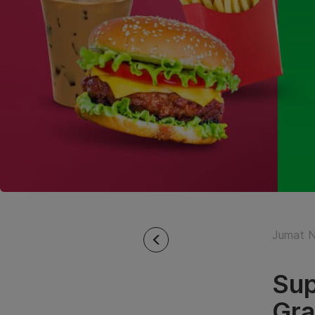
Jumat N
Sup
Gr