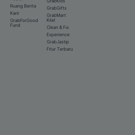
GrabKios
Ruang Berita
GrabGifts
Karir
GrabMart
Kilat
GrabForGood
Fund
Clean & Fix
Experience
GrabJastip
Fitur Terbaru