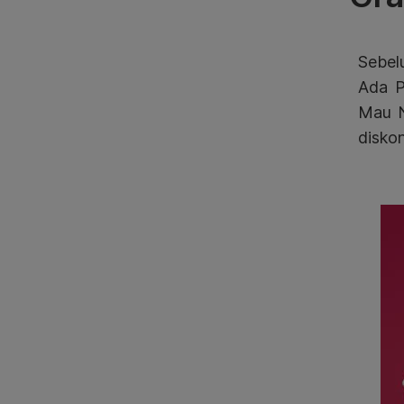
Sebel
Ada P
Mau N
disk