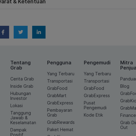
yarat & Ketentuan
Tentang
Pengguna
Pengemudi
Mitra
Grab
Penjua
Yang Terbaru
Yang Terbaru
Cerita Grab
Pandua
Transportasi
Transportasi
Inside Grab
Blog
GrabFood
GrabFood
Hubungan
GrabFo
GrabMart
GrabExpress
Investor
GrabKi
GrabExpress
Pusat
Lokasi
Pengemudi
GrabMa
Pembayaran
Tanggung
Grab
Kode Etik
Financ
Jawab &
GrabRewards
Keselamatan
Grab D
Out
Paket Hemat
Dampak
Positif