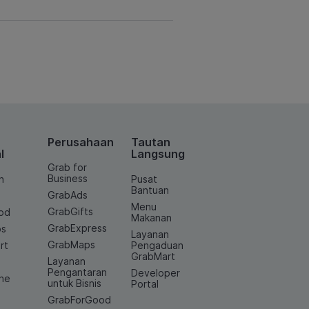
Perusahaan
Tautan
l
Langsung
Grab for
Business
n
Pusat
Bantuan
GrabAds
Menu
GrabGifts
od
Makanan
GrabExpress
os
Layanan
GrabMaps
rt
Pengaduan
GrabMart
Layanan
e
Pengantaran
Developer
ine
untuk Bisnis
Portal
GrabForGood