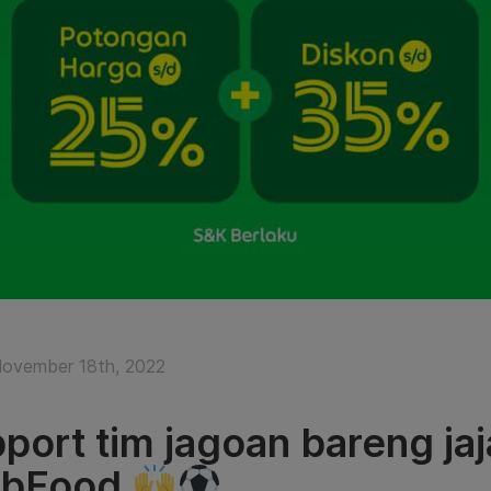
ovember 18th, 2022
port tim jagoan bareng jaj
abFood