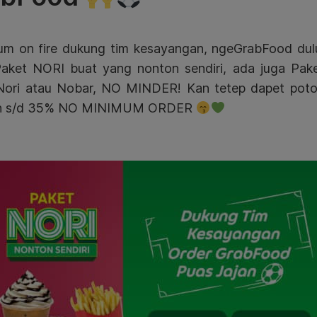
um on fire dukung tim kesayangan, ngeGrabFood dulu
aket NORI buat yang nonton sendiri, ada juga Pa
ori atau Nobar, NO MINDER! Kan tetep dapet poto
on s/d 35% NO MINIMUM ORDER