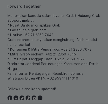
Forward Together
Menemukan kendala dalam layanan Grab? Hubungi Grab
Support melalui:
* Pusat Bantuan di aplikasi Grab
* Laman:
help.grab.com
* Hotline +62 21 2350 7042
Grab Indonesia hanya akan menghubungi Anda melalui
nomor berikut:
* Konsumen & Mitra Pengemudi: +62 21 2350 7078
* Mitra GrabMerchant: +62 21 2350 7045
* Tim Cepat Tanggap Grab: +62 21 2350 7077
Direktorat Jenderal Perlindungan Konsumen dan Tertib
Niaga
Kementerian Perdagangan Republik Indonesia
Whatsapp Ditjen PKTN: +62 853 1111 1010
Follow us and keep updated!