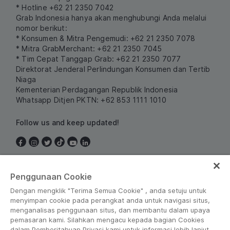
* Hotline +62 21 2350 7042
Grab Indonesia hanya akan menghubungi Anda melalui
nomor berikut:
* Konsumen & Mitra Pengemudi: +62 21 2350 7078
* Mitra GrabMerchant: +62 21 2350 7045
* Tim Cepat Tanggap Grab: +62 21 2350 7077
Direktorat Jenderal Perlindungan Konsumen dan Tertib
Niaga
Kementerian Perdagangan Republik Indonesia
Whatsapp Ditjen PKTN: +62 853 1111 1010
Follow us and keep updated!
Indonesia
Penggunaan Cookie
Dengan mengklik "Terima Semua Cookie" , anda setuju untuk
menyimpan cookie pada perangkat anda untuk navigasi situs,
menganalisas penggunaan situs, dan membantu dalam upaya
pemasaran kami. Silahkan mengacu kepada bagian Cookies
dalam Pemberitahuan Privasi kami untuk informasi lebih lanjut.