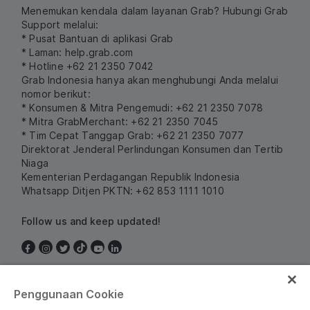
Menemukan kendala dalam layanan Grab? Hubungi Grab
Support melalui:
* Pusat Bantuan di aplikasi Grab
* Laman:
help.grab.com
* Hotline +62 21 2350 7042
Grab Indonesia hanya akan menghubungi Anda melalui
nomor berikut:
* Konsumen & Mitra Pengemudi: +62 21 2350 7078
* Mitra GrabMerchant: +62 21 2350 7045
* Tim Cepat Tanggap Grab: +62 21 2350 7077
Direktorat Jenderal Perlindungan Konsumen dan Tertib
Niaga
Kementerian Perdagangan Republik Indonesia
Whatsapp Ditjen PKTN: +62 853 1111 1010
Follow us and keep updated!
Indonesia
Penggunaan Cookie