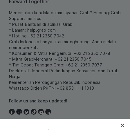
Forward Together
Menemukan kendala dalam layanan Grab? Hubungi Grab
Support melalui:
* Pusat Bantuan di aplikasi Grab
* Laman:
help.grab.com
* Hotline +62 21 2350 7042
Grab Indonesia hanya akan menghubungi Anda melalui
nomor berikut:
* Konsumen & Mitra Pengemudi: +62 21 2350 7078
* Mitra GrabMerchant: +62 21 2350 7045
* Tim Cepat Tanggap Grab: +62 21 2350 7077
Direktorat Jenderal Perlindungan Konsumen dan Tertib
Niaga
Kementerian Perdagangan Republik Indonesia
Whatsapp Ditjen PKTN: +62 853 1111 1010
Follow us and keep updated!
Indonesia