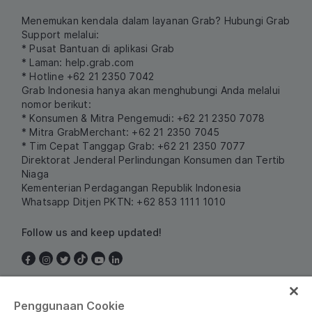
Menemukan kendala dalam layanan Grab? Hubungi Grab
Support melalui:
* Pusat Bantuan di aplikasi Grab
* Laman:
help.grab.com
* Hotline +62 21 2350 7042
Grab Indonesia hanya akan menghubungi Anda melalui
nomor berikut:
* Konsumen & Mitra Pengemudi: +62 21 2350 7078
* Mitra GrabMerchant: +62 21 2350 7045
* Tim Cepat Tanggap Grab: +62 21 2350 7077
Direktorat Jenderal Perlindungan Konsumen dan Tertib
Niaga
Kementerian Perdagangan Republik Indonesia
Whatsapp Ditjen PKTN: +62 853 1111 1010
Follow us and keep updated!
Indonesia
Penggunaan Cookie