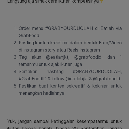
Langsung aja simak cara ikutan kompetisinya
Order menu #GRABYOURDUOLAH di Eatlah via
GrabFood
Posting konten kreasimu dalam bentuk Foto/Video
di Instagram story atau Reels Instagram
Tag akun @eatlahjkt, @grabfoodid, dan 1
temanmu untuk ajak ikutan juga
Sertakan hashtag
#GRABYOURDUOLAH
,
#GrabFoodID & follow @eatlahjkt & @grabfoodid
Pastikan buat konten sekreatif & kekinian untuk
menangkan hadiahnya
Yuk, jangan sampai ketinggalan kesempatanmu untuk
ikutan karena berlaku hingga 30 September. Jangan