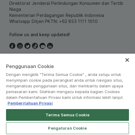
Direktorat Jenderal Perlindungan Konsumen dan Tertib
Niaga
Kementerian Perdagangan Republik Indonesia
Whatsapp Ditjen PKTN: +62 853 1111 1010
Follow us and keep updated!
Indonesia
Penggunaan Cookie
Dengan mengklik "Terima Semua Cookie" , anda setuju untuk
menyimpan cookie pada perangkat anda untuk navigasi situs,
menganalisas penggunaan situs, dan membantu dalam upaya
pemasaran kami. Silahkan mengacu kepada bagian Cookies
dalam Pemberitahuan Privasi kami untuk informasi lebih lanjut.
Pemberitahuan Privasi
Peraturan dan Kebijakan
•
Pemberitahuan Privasi
Terima Semua Cookie
© Grab 2010 - 2026
Pengaturan Cookie