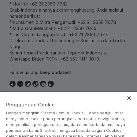
* Hotline +62 21 2350 7042
Grab Indonesia hanya akan menghubungi Anda melalui
nomor berikut:
* Konsumen & Mitra Pengemudi: +62 21 2350 7078
* Mitra GrabMerchant: +62 21 2350 7045
* Tim Cepat Tanggap Grab: +62 21 2350 7077
Direktorat Jenderal Perlindungan Konsumen dan Tertib
Niaga
Kementerian Perdagangan Republik Indonesia
Whatsapp Ditjen PKTN: +62 853 1111 1010
Follow us and keep updated!
Indonesia
Penggunaan Cookie
Dengan mengklik "Terima Semua Cookie" , anda setuju untuk
menyimpan cookie pada perangkat anda untuk navigasi situs,
menganalisas penggunaan situs, dan membantu dalam upaya
pemasaran kami. Silahkan mengacu kepada bagian Cookies
dalam Pemberitahuan Privasi kami untuk informasi lebih lanjut.