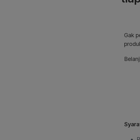
Gak p
produ
Belanj
Syara
P