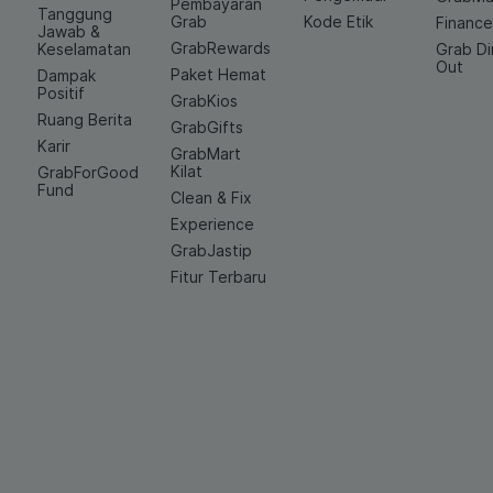
Pembayaran
Tanggung
Grab
Kode Etik
Financ
Jawab &
GrabRewards
Keselamatan
Grab D
Out
Paket Hemat
Dampak
Positif
GrabKios
Ruang Berita
GrabGifts
Karir
GrabMart
Kilat
GrabForGood
Fund
Clean & Fix
Experience
GrabJastip
Fitur Terbaru