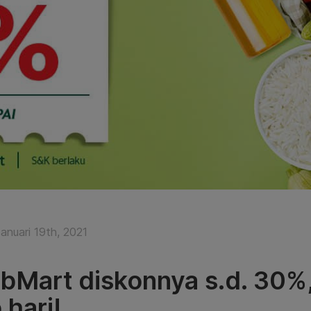
anuari 19th, 2021
bMart diskonnya s.d. 30%,
 hari!