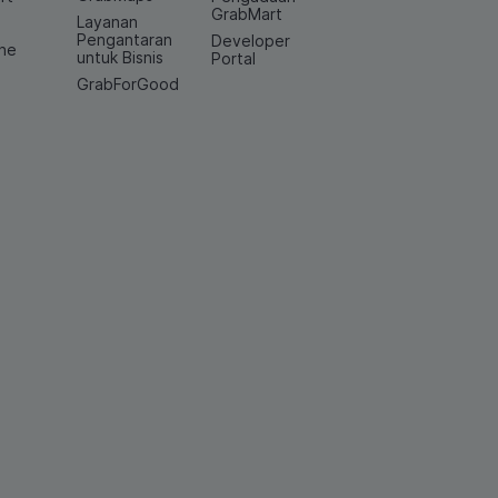
GrabMart
Layanan
e
Pengantaran
Developer
ine
untuk Bisnis
Portal
GrabForGood