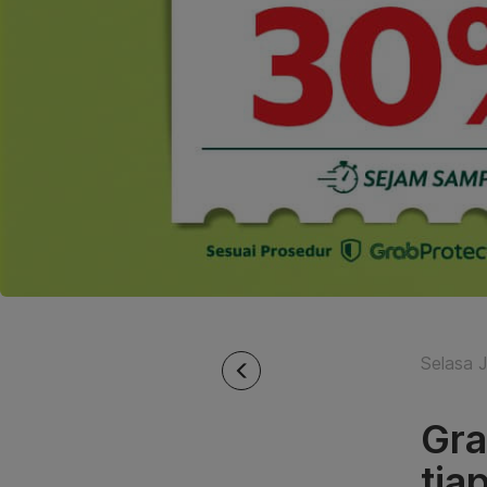
Selasa J
Gra
tiap