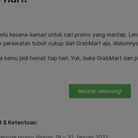
erlu kesana-kemari untuk cari promo yang mantap.
Len
k perawatan tubuh cukup dari GrabMart aja, diskonny
a kamu jadi hemat tiap hari. Yuk, buka GrabMart dan pi
Belanja Sekarang!
t & Ketentuan:
eriode promo diskon: 18 – 31 Januari 2021.