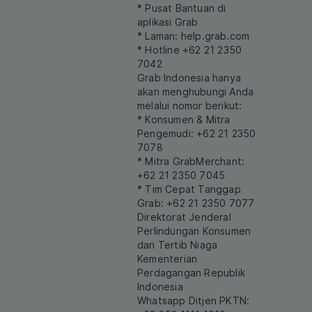
* Pusat Bantuan di
aplikasi Grab
* Laman:
help.grab.com
* Hotline +62 21 2350
7042
Grab Indonesia hanya
akan menghubungi Anda
melalui nomor berikut:
* Konsumen & Mitra
Pengemudi: +62 21 2350
7078
* Mitra GrabMerchant:
+62 21 2350 7045
* Tim Cepat Tanggap
Grab: +62 21 2350 7077
Direktorat Jenderal
Perlindungan Konsumen
dan Tertib Niaga
Kementerian
Perdagangan Republik
Indonesia
Whatsapp Ditjen PKTN: