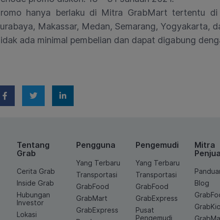
romo hanya berlaku di Mitra GrabMart tertentu di 
urabaya, Makassar, Medan, Semarang, Yogyakarta, d
idak ada minimal pembelian dan dapat digabung deng
Tentang
Pengguna
Pengemudi
Mitra
Grab
Penjua
Yang Terbaru
Yang Terbaru
Cerita Grab
Pandua
Transportasi
Transportasi
Inside Grab
Blog
GrabFood
GrabFood
Hubungan
GrabFo
GrabMart
GrabExpress
Investor
GrabKi
GrabExpress
Pusat
Lokasi
Pengemudi
GrabMa