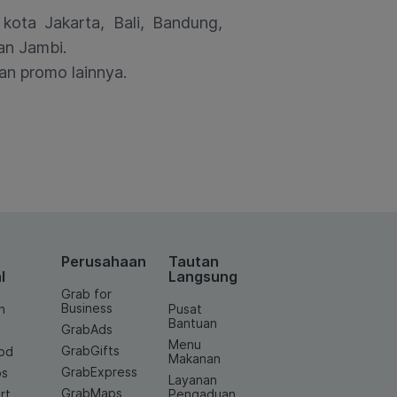
kota Jakarta, Bali, Bandung,
an Jambi.
an promo lainnya.
Perusahaan
Tautan
l
Langsung
Grab for
Business
n
Pusat
Bantuan
GrabAds
Menu
GrabGifts
od
Makanan
GrabExpress
os
Layanan
GrabMaps
rt
Pengaduan