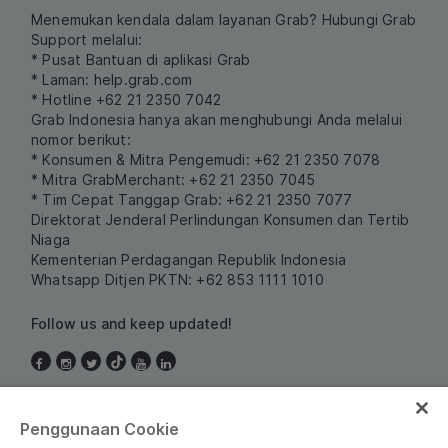
Menemukan kendala dalam layanan Grab? Hubungi Grab
Support melalui:
* Pusat Bantuan di aplikasi Grab
* Laman:
help.grab.com
* Hotline +62 21 2350 7042
Grab Indonesia hanya akan menghubungi Anda melalui
nomor berikut:
* Konsumen & Mitra Pengemudi: +62 21 2350 7078
* Mitra GrabMerchant: +62 21 2350 7045
* Tim Cepat Tanggap Grab: +62 21 2350 7077
Direktorat Jenderal Perlindungan Konsumen dan Tertib
Niaga
Kementerian Perdagangan Republik Indonesia
Whatsapp Ditjen PKTN: +62 853 1111 1010
Follow us and keep updated!
Indonesia
Penggunaan Cookie