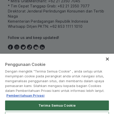
* Mitra GrabMerchant: +62 21 2350 7045
* Tim Cepat Tanggap Grab: +62 21 2350 7077
Direktorat Jenderal Perlindungan Konsumen dan Tertib
Niaga
Kementerian Perdagangan Republik Indonesia
Whatsapp Ditjen PKTN: +62 853 1111 1010
Follow us and keep updated!
Indonesia
Penggunaan Cookie
Dengan mengklik "Terima Semua Cookie" , anda setuju untuk
menyimpan cookie pada perangkat anda untuk navigasi situs,
menganalisas penggunaan situs, dan membantu dalam upaya
pemasaran kami. Silahkan mengacu kepada bagian Cookies
dalam Pemberitahuan Privasi kami untuk informasi lebih lanjut.
Pemberitahuan Privasi
Peraturan dan Kebijakan
•
Pemberitahuan Privasi
Terima Semua Cookie
© Grab 2010 - 2026