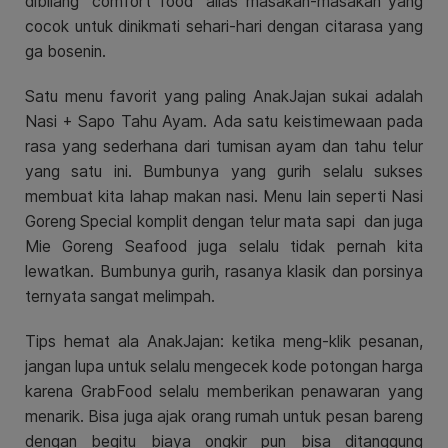
dibilang “comfort food” alias masakan-masakan yang
cocok untuk dinikmati sehari-hari dengan citarasa yang
ga bosenin.
Satu menu favorit yang paling AnakJajan sukai adalah
Nasi + Sapo Tahu Ayam. Ada satu keistimewaan pada
rasa yang sederhana dari tumisan ayam dan tahu telur
yang satu ini. Bumbunya yang gurih selalu sukses
membuat kita lahap makan nasi.
Menu lain seperti Nasi
Goreng Special komplit dengan telur mata sapi dan juga
Mie Goreng Seafood juga selalu tidak pernah kita
lewatkan. Bumbunya gurih, rasanya klasik dan porsinya
ternyata sangat melimpah.
Tips hemat ala AnakJajan: ketika meng-klik pesanan,
jangan lupa untuk selalu mengecek kode potongan harga
karena GrabFood selalu memberikan penawaran yang
menarik. Bisa juga ajak orang rumah untuk pesan bareng
dengan begitu biaya ongkir pun bisa ditanggung