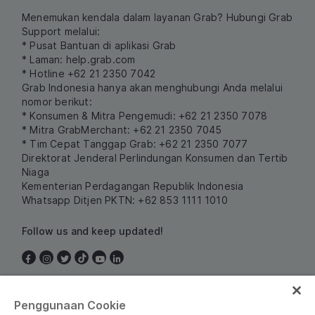
Menemukan kendala dalam layanan Grab? Hubungi Grab
Support melalui:
* Pusat Bantuan di aplikasi Grab
* Laman:
help.grab.com
* Hotline +62 21 2350 7042
Grab Indonesia hanya akan menghubungi Anda melalui
nomor berikut:
* Konsumen & Mitra Pengemudi: +62 21 2350 7078
* Mitra GrabMerchant: +62 21 2350 7045
* Tim Cepat Tanggap Grab: +62 21 2350 7077
Direktorat Jenderal Perlindungan Konsumen dan Tertib
Niaga
Kementerian Perdagangan Republik Indonesia
Whatsapp Ditjen PKTN: +62 853 1111 1010
Follow us and keep updated!
Indonesia
Penggunaan Cookie