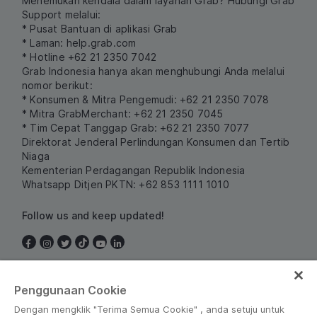
Menemukan kendala dalam layanan Grab? Hubungi Grab
Support melalui:
* Pusat Bantuan di aplikasi Grab
* Laman:
help.grab.com
* Hotline +62 21 2350 7042
Grab Indonesia hanya akan menghubungi Anda melalui
nomor berikut:
* Konsumen & Mitra Pengemudi: +62 21 2350 7078
* Mitra GrabMerchant: +62 21 2350 7045
* Tim Cepat Tanggap Grab: +62 21 2350 7077
Direktorat Jenderal Perlindungan Konsumen dan Tertib
Niaga
Kementerian Perdagangan Republik Indonesia
Whatsapp Ditjen PKTN: +62 853 1111 1010
Follow us and keep updated!
Indonesia
Penggunaan Cookie
Dengan mengklik "Terima Semua Cookie" , anda setuju untuk