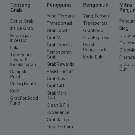
Tentang
Pengguna
Pengemudi
Mitra
Grab
Penjua
Yang Terbaru
Yang Terbaru
Cerita Grab
Pandua
Transportasi
Transportasi
Inside Grab
Blog
GrabFood
GrabFood
Hubungan
GrabFo
GrabMart
GrabExpress
Investor
GrabKi
GrabExpress
Pusat
Lokasi
Pengemudi
GrabMa
Pembayaran
Tanggung
Grab
Kode Etik
Financ
Jawab &
GrabRewards
Keselamatan
Grab D
Out
Paket Hemat
Dampak
Positif
GrabKios
Ruang Berita
GrabGifts
Karir
GrabMart
Kilat
GrabForGood
Fund
Clean & Fix
Experience
GrabJastip
Fitur Terbaru