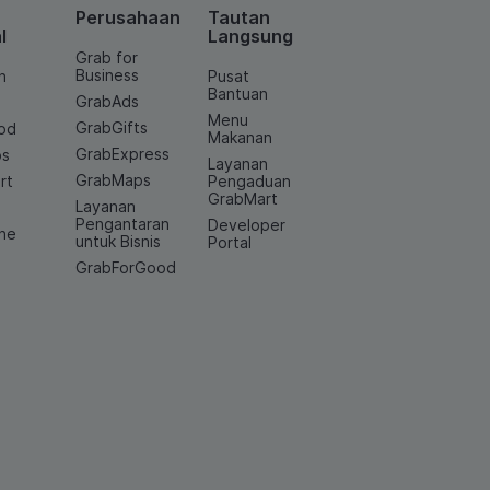
Perusahaan
Tautan
l
Langsung
Grab for
Business
n
Pusat
Bantuan
GrabAds
Menu
GrabGifts
od
Makanan
GrabExpress
os
Layanan
GrabMaps
rt
Pengaduan
GrabMart
Layanan
e
Pengantaran
Developer
ine
untuk Bisnis
Portal
GrabForGood