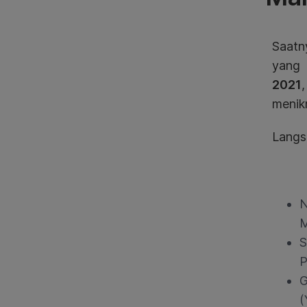
Saatn
yang 
2021
menik
Langsu
N
M
S
P
G
(