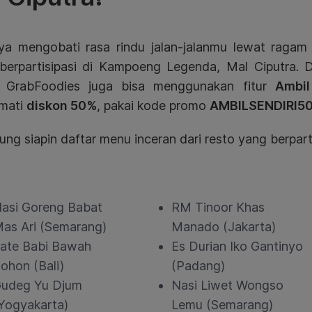
ya mengobati rasa rindu jalan-jalanmu lewat ragam
berpartisipasi di Kampoeng Legenda, Mal Ciputra.
, GrabFoodies juga bisa menggunakan fitur
Ambil
mati
diskon 50%
, pakai kode promo
AMBILSENDIRI50
ng siapin daftar menu inceran dari resto yang berparti
asi Goreng Babat
RM Tinoor Khas
as Ari (Semarang)
Manado (Jakarta)
ate Babi Bawah
Es Durian Iko Gantinyo
ohon (Bali)
(Padang)
udeg Yu Djum
Nasi Liwet Wongso
Yogyakarta)
Lemu (Semarang)