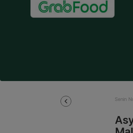
Senin N
Asy
Mal