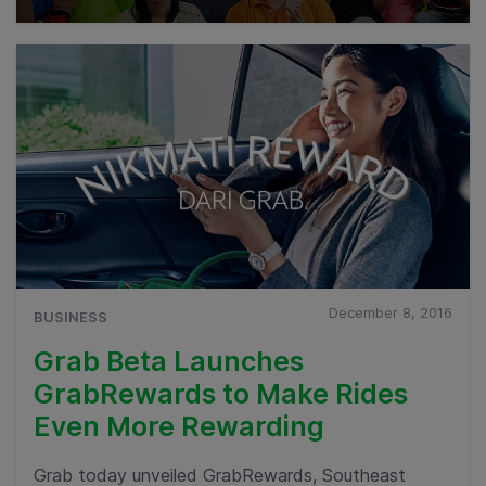
December 8, 2016
BUSINESS
Grab Beta Launches
GrabRewards to Make Rides
Even More Rewarding
Grab today unveiled GrabRewards, Southeast