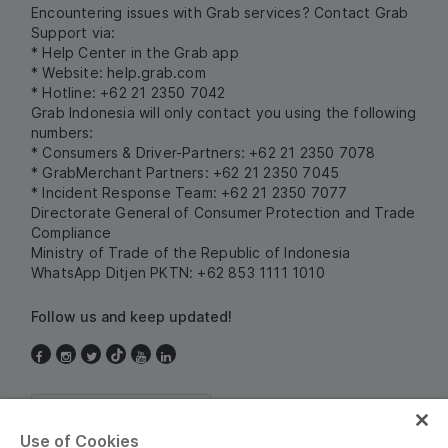
Encountering issues with Grab services? Contact Grab
Support via:
* Help Center in the Grab app
* Website:
help.grab.com
* Hotline: +62 21 2350 7042
Grab Indonesia will only contact you using the following
numbers:
* Consumers & Driver-Partners: +62 21 2350 7078
* GrabMerchant Partners: +62 21 2350 7045
* Incident Response Team: +62 21 2350 7077
Directorate General of Consumer Protection and Trade
Compliance
Ministry of Trade of the Republic of Indonesia
WhatsApp Ditjen PKTN: +62 853 1111 1010
Follow us and keep updated!
Indonesia
Use of Cookies