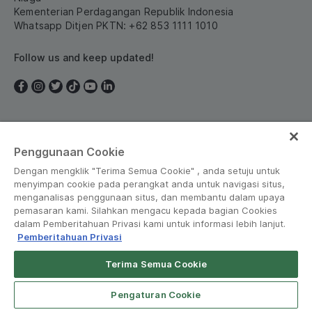
Kementerian Perdagangan Republik Indonesia
Whatsapp Ditjen PKTN: +62 853 1111 1010
Follow us and keep updated!
Indonesia
Penggunaan Cookie
Dengan mengklik "Terima Semua Cookie" , anda setuju untuk
menyimpan cookie pada perangkat anda untuk navigasi situs,
menganalisas penggunaan situs, dan membantu dalam upaya
pemasaran kami. Silahkan mengacu kepada bagian Cookies
dalam Pemberitahuan Privasi kami untuk informasi lebih lanjut.
Peraturan dan Kebijakan
•
Pemberitahuan Privasi
Pemberitahuan Privasi
© Grab 2010 - 2026
Terima Semua Cookie
Pengaturan Cookie