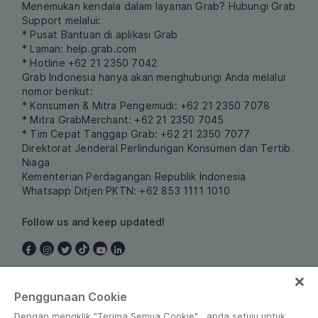
Menemukan kendala dalam layanan Grab? Hubungi Grab
Support melalui:
* Pusat Bantuan di aplikasi Grab
* Laman:
help.grab.com
* Hotline +62 21 2350 7042
Grab Indonesia hanya akan menghubungi Anda melalui
nomor berikut:
* Konsumen & Mitra Pengemudi: +62 21 2350 7078
* Mitra GrabMerchant: +62 21 2350 7045
* Tim Cepat Tanggap Grab: +62 21 2350 7077
Direktorat Jenderal Perlindungan Konsumen dan Tertib
Niaga
Kementerian Perdagangan Republik Indonesia
Whatsapp Ditjen PKTN: +62 853 1111 1010
Follow us and keep updated!
Indonesia
Penggunaan Cookie
Dengan mengklik "Terima Semua Cookie" , anda setuju untuk