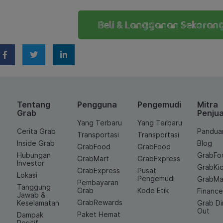
Beli & Langganan Sekaran
Tentang
Pengguna
Pengemudi
Mitra
Grab
Penjua
Yang Terbaru
Yang Terbaru
Cerita Grab
Pandua
Transportasi
Transportasi
Inside Grab
Blog
GrabFood
GrabFood
Hubungan
GrabFo
GrabMart
GrabExpress
Investor
GrabKi
GrabExpress
Pusat
Lokasi
Pengemudi
GrabMa
Pembayaran
Tanggung
Grab
Kode Etik
Financ
Jawab &
GrabRewards
Keselamatan
Grab D
Out
Paket Hemat
Dampak
Positif