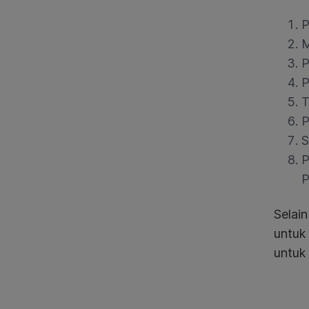
P
M
P
P
T
P
S
P
P
Selai
untuk 
untuk