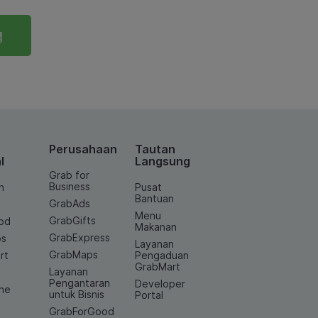
g
Perusahaan
Tautan
l
Langsung
Grab for
Business
n
Pusat
Bantuan
GrabAds
Menu
GrabGifts
od
Makanan
GrabExpress
os
Layanan
GrabMaps
rt
Pengaduan
GrabMart
Layanan
e
Pengantaran
Developer
ine
untuk Bisnis
Portal
GrabForGood