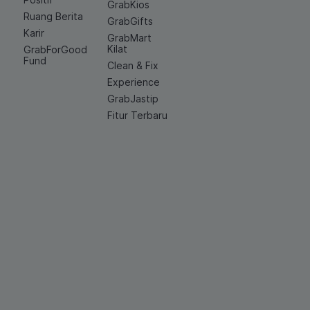
GrabKios
Ruang Berita
GrabGifts
Karir
GrabMart
Kilat
GrabForGood
Fund
Clean & Fix
Experience
GrabJastip
Fitur Terbaru