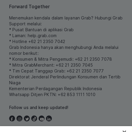
Forward Together
Menemukan kendala dalam layanan Grab? Hubungi Grab
Support melalui:
* Pusat Bantuan di aplikasi Grab
* Laman:
help.grab.com
* Hotline +62 21 2350 7042
Grab Indonesia hanya akan menghubungi Anda melalui
nomor berikut:
* Konsumen & Mitra Pengemudi: +62 21 2350 7078
* Mitra GrabMerchant: +62 21 2350 7045
* Tim Cepat Tanggap Grab: +62 21 2350 7077
Direktorat Jenderal Perlindungan Konsumen dan Tertib
Niaga
Kementerian Perdagangan Republik Indonesia
Whatsapp Ditjen PKTN: +62 853 1111 1010
Follow us and keep updated!