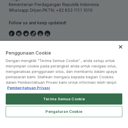
Kementerian Perdagangan Republik Indonesia
Whatsapp Ditjen PKTN: +62 853 1111 1010
Follow us and keep updated!
Indonesia
Penggunaan Cookie
Dengan mengklik "Terima Semua Cookie" , anda setuju untuk
menyimpan cookie pada perangkat anda untuk navigasi situs,
menganalisas penggunaan situs, dan membantu dalam upaya
pemasaran kami. Silahkan mengacu kepada bagian Cookies
dalam Pemberitahuan Privasi kami untuk informasi lebih lanjut.
Pemberitahuan Privasi
Peraturan dan Kebijakan
•
Pemberitahuan Privasi
Terima Semua Cookie
© Grab 2010 - 2026
Pengaturan Cookie