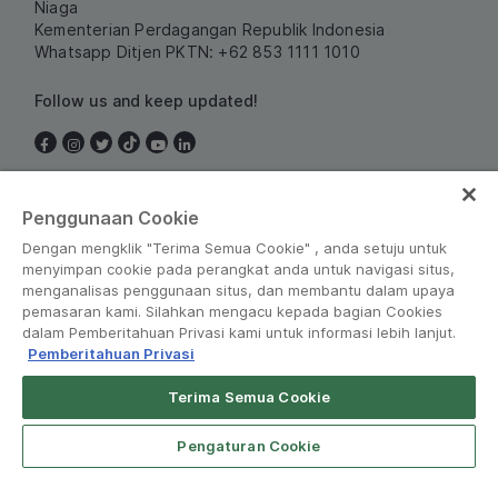
Niaga
Kementerian Perdagangan Republik Indonesia
Whatsapp Ditjen PKTN: +62 853 1111 1010
Follow us and keep updated!
Indonesia
Penggunaan Cookie
Dengan mengklik "Terima Semua Cookie" , anda setuju untuk
menyimpan cookie pada perangkat anda untuk navigasi situs,
menganalisas penggunaan situs, dan membantu dalam upaya
pemasaran kami. Silahkan mengacu kepada bagian Cookies
dalam Pemberitahuan Privasi kami untuk informasi lebih lanjut.
Pemberitahuan Privasi
Peraturan dan Kebijakan
•
Pemberitahuan Privasi
Terima Semua Cookie
© Grab 2010 - 2026
Pengaturan Cookie