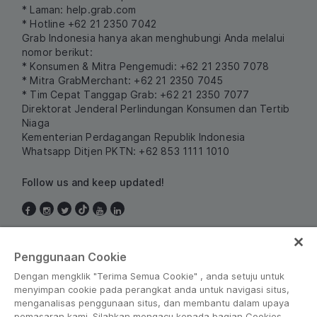
* Laman:
help.grab.com
* Hotline +62 21 2350 7042
Grab Indonesia hanya akan menghubungi Anda melalui
nomor berikut:
* Konsumen & Mitra Pengemudi: +62 21 2350 7078
* Mitra GrabMerchant: +62 21 2350 7045
* Tim Cepat Tanggap Grab: +62 21 2350 7077
Direktorat Jenderal Perlindungan Konsumen dan Tertib
Niaga
Kementerian Perdagangan Republik Indonesia
Whatsapp Ditjen PKTN: +62 853 1111 1010
Follow us and keep updated!
Indonesia
Penggunaan Cookie
Dengan mengklik "Terima Semua Cookie" , anda setuju untuk
menyimpan cookie pada perangkat anda untuk navigasi situs,
menganalisas penggunaan situs, dan membantu dalam upaya
pemasaran kami. Silahkan mengacu kepada bagian Cookies