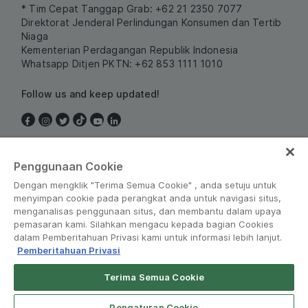
* Tim Cepat Tanggap Grab: +62 21 2350 7077
Direktorat Jenderal Perlindungan Konsumen dan Tertib
Niaga
Kementerian Perdagangan Republik Indonesia
Whatsapp Ditjen PKTN: +62 853 1111 1010
Follow us and keep updated!
Indonesia
Penggunaan Cookie
Dengan mengklik "Terima Semua Cookie" , anda setuju untuk
menyimpan cookie pada perangkat anda untuk navigasi situs,
menganalisas penggunaan situs, dan membantu dalam upaya
pemasaran kami. Silahkan mengacu kepada bagian Cookies
dalam Pemberitahuan Privasi kami untuk informasi lebih lanjut.
Pemberitahuan Privasi
Peraturan dan Kebijakan
•
Pemberitahuan Privasi
Terima Semua Cookie
Grab for Android
© Grab 2010 - 2026
Open App
Pengaturan Cookie