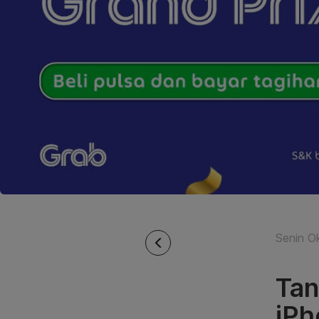
Senin O
Tan
iPh