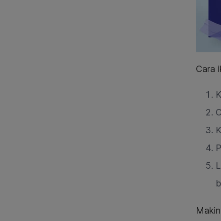
Cara 
K
C
K
P
L
b
Makin