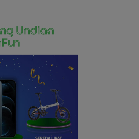
ang Undian
hFun