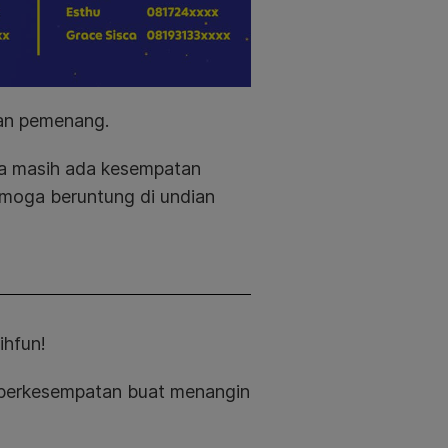
man pemenang.
na masih ada kesempatan
Semoga beruntung di undian
ihfun!
u berkesempatan buat menangin