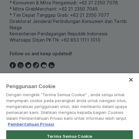
* Konsumen & Mitra Pengemudi: +62 21 2350 7078
* Mitra GrabMerchant: +62 21 2350 7045
* Tim Cepat Tanggap Grab: +62 21 2350 7077
Direktorat Jenderal Perlindungan Konsumen dan Tertib
Niaga
Kementerian Perdagangan Republik Indonesia
Whatsapp Ditjen PKTN: +62 853 1111 1010
Follow us and keep updated!
Indonesia
Penggunaan Cookie
Dengan mengklik "Terima Semua Cookie" , anda setuju untuk
menyimpan cookie pada perangkat anda untuk navigasi situs,
menganalisas penggunaan situs, dan membantu dalam upaya
pemasaran kami. Silahkan mengacu kepada bagian Cookies
dalam Pemberitahuan Privasi kami untuk informasi lebih lanjut.
Pemberitahuan Privasi
Peraturan dan Kebijakan
•
Pemberitahuan Privasi
Terima Semua Cookie