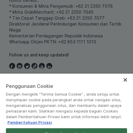
nomor berikut:
* Konsumen & Mitra Pengemudi: +62 21 2350 7078
* Mitra GrabMerchant: +62 21 2350 7045
* Tim Cepat Tanggap Grab: +62 21 2350 7077
Direktorat Jenderal Perlindungan Konsumen dan Tertib
Niaga
Kementerian Perdagangan Republik Indonesia
Whatsapp Ditjen PKTN: +62 853 1111 1010
Follow us and keep updated!
Indonesia
Penggunaan Cookie
Dengan mengklik "Terima Semua Cookie" , anda setuju untuk
menyimpan cookie pada perangkat anda untuk navigasi situs,
menganalisas penggunaan situs, dan membantu dalam upaya
pemasaran kami. Silahkan mengacu kepada bagian Cookies
dalam Pemberitahuan Privasi kami untuk informasi lebih lanjut.
Pemberitahuan Privasi
Peraturan dan Kebijakan
•
Pemberitahuan Privasi