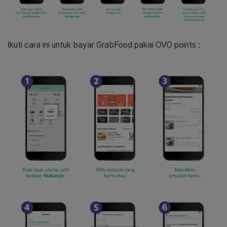
Ikuti cara ini untuk bayar GrabFood pakai OVO points :