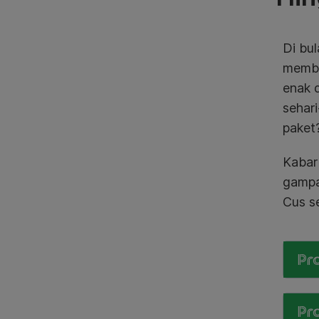
Di bu
memba
enak 
sehari
paket
Kabar
gampan
Cus s
Pr
Pr