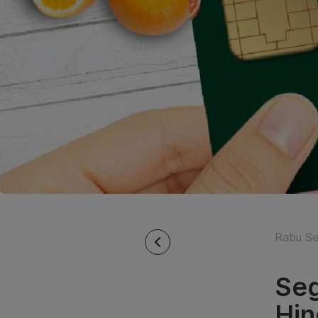
Rabu Se
Seg
Hin