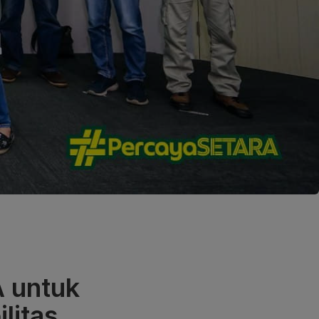
 untuk
litas