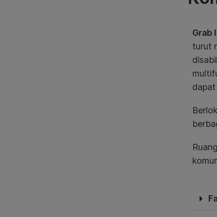
Grab 
turut
disabi
multif
dapat 
Berlok
berbag
Ruang
komun
Fa