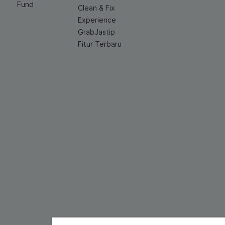
Fund
Clean & Fix
Experience
GrabJastip
Fitur Terbaru