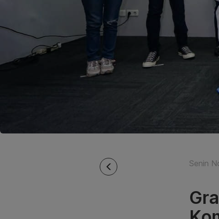
Senin N
Gra
Kom