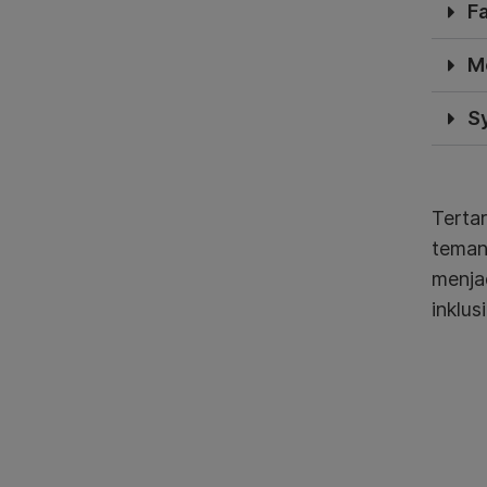
F
M
S
Terta
teman
menja
inklus