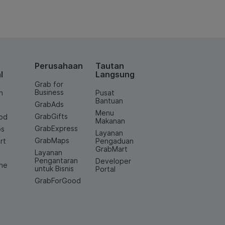
Perusahaan
Tautan
l
Langsung
Grab for
Business
n
Pusat
Bantuan
GrabAds
Menu
GrabGifts
od
Makanan
GrabExpress
os
Layanan
GrabMaps
rt
Pengaduan
GrabMart
Layanan
e
Pengantaran
Developer
ine
untuk Bisnis
Portal
GrabForGood