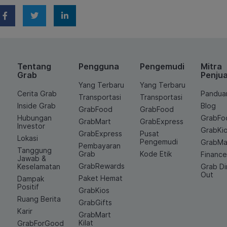
Tentang
Pengguna
Pengemudi
Mitra
Grab
Penjua
Yang Terbaru
Yang Terbaru
Cerita Grab
Pandua
Transportasi
Transportasi
Inside Grab
Blog
GrabFood
GrabFood
Hubungan
GrabFo
GrabMart
GrabExpress
Investor
GrabKi
GrabExpress
Pusat
Lokasi
Pengemudi
GrabMa
Pembayaran
Tanggung
Grab
Kode Etik
Financ
Jawab &
GrabRewards
Keselamatan
Grab D
Out
Paket Hemat
Dampak
Positif
GrabKios
Ruang Berita
GrabGifts
Karir
GrabMart
Kilat
GrabForGood