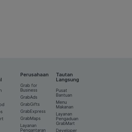
Perusahaan
Tautan
l
Langsung
Grab for
Business
n
Pusat
Bantuan
GrabAds
Menu
GrabGifts
od
Makanan
GrabExpress
os
Layanan
GrabMaps
rt
Pengaduan
GrabMart
Layanan
e
Pengantaran
Developer