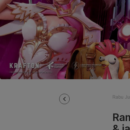
Rabu Ju
Ram
& j