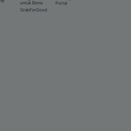
ine
untuk Bisnis
Portal
GrabForGood