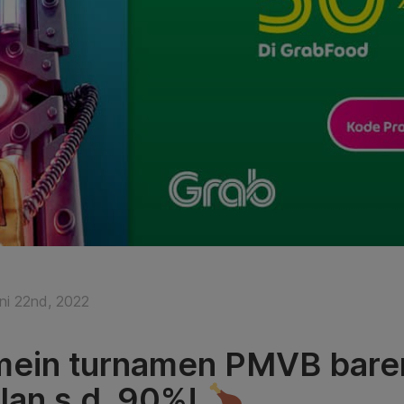
ni 22nd, 2022
ein turnamen PMVB baren
alan s.d. 90%!