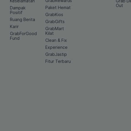
GrabRewards
Keselamatan
Grab D
Out
Paket Hemat
Dampak
Positif
GrabKios
Ruang Berita
GrabGifts
Karir
GrabMart
Kilat
GrabForGood
Fund
Clean & Fix
Experience
GrabJastip
Fitur Terbaru