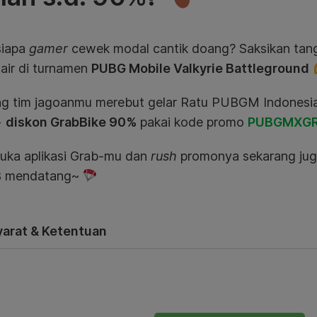
siapa
gamer
cewek modal cantik doang? Saksikan tang
 air di turnamen
PUBG Mobile Valkyrie Battleground
g tim jagoanmu merebut gelar Ratu PUBGM Indonesi
+
diskon GrabBike 90%
pakai kode promo
PUBGMXG
buka aplikasi Grab-mu dan
rush
promonya sekarang juga
 mendatang~
yarat & Ketentuan