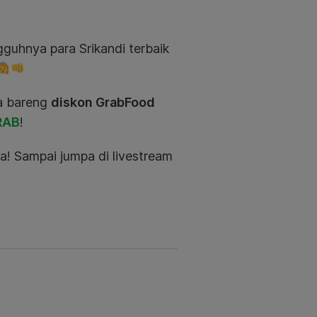
guhnya para Srikandi terbaik
a bareng
diskon GrabFood
RAB
!
! Sampai jumpa di livestream