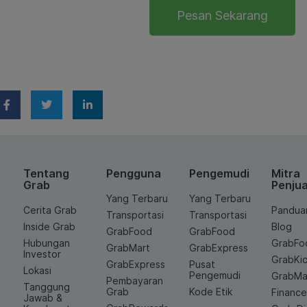
Pesan Sekarang
Tentang
Pengguna
Pengemudi
Mitra
Grab
Penjua
Yang Terbaru
Yang Terbaru
Cerita Grab
Pandua
Transportasi
Transportasi
Inside Grab
Blog
GrabFood
GrabFood
Hubungan
GrabFo
GrabMart
GrabExpress
Investor
GrabKi
GrabExpress
Pusat
Lokasi
Pengemudi
GrabMa
Pembayaran
Tanggung
Grab
Kode Etik
Financ
Jawab &