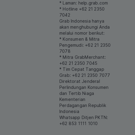
* Laman:
help.grab.com
* Hotline +62 21 2350
7042
Grab Indonesia hanya
akan menghubungi Anda
melalui nomor berikut:
* Konsumen & Mitra
Pengemudi: +62 21 2350
7078
* Mitra GrabMerchant:
+62 21 2350 7045
* Tim Cepat Tanggap
Grab: +62 21 2350 7077
Direktorat Jenderal
Perlindungan Konsumen
dan Tertib Niaga
Kementerian
Perdagangan Republik
Indonesia
Whatsapp Ditjen PKTN:
+62 853 1111 1010