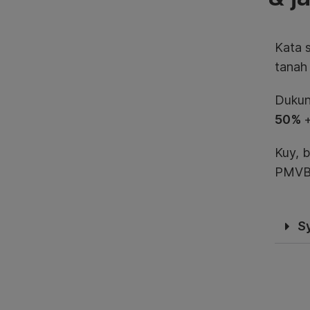
Kata 
tanah
Dukun
50%
Kuy, 
PMVB
S