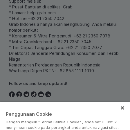
Support melalui:
* Pusat Bantuan di aplikasi Grab
* Laman:
help.grab.com
* Hotline +62 21 2350 7042
Grab Indonesia hanya akan menghubungi Anda melalui
nomor berikut:
* Konsumen & Mitra Pengemudi: +62 21 2350 7078
* Mitra GrabMerchant: +62 21 2350 7045
* Tim Cepat Tanggap Grab: +62 21 2350 7077
Direktorat Jenderal Perlindungan Konsumen dan Tertib
Niaga
Kementerian Perdagangan Republik Indonesia
Whatsapp Ditjen PKTN: +62 853 1111 1010
Follow us and keep updated!
Indonesia
Penggunaan Cookie
Dengan mengklik "Terima Semua Cookie" , anda setuju untuk
menyimpan cookie pada perangkat anda untuk navigasi situs,